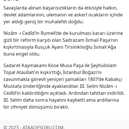
Savaşlarda alınan başarısızlıkların da etkisiyle halkın,
devlet adamlarının, ulemanın ve askerî ocakların içinde
yer aldığı geniş bir muhalefet doğdu.
Nizâm -ı Cedîd’in Rumeli’de de kurulması kararı üzerine
gizli bir reform karşıtı olan Sadrazam İsmail Paşa’nın
kışkırtmasıyla Rusçuk Ayanı Tirsiniklioğlu İsmail Ağa
buna engel oldu.
Sadaret Kaymakamı Köse Musa Paşa ile Şeyhülislam
Topal Ataullah’ın kışkırttığı, İstanbul Boğazı’nı
savunmakla görevli yeniçeri yamakları 1807’de Kabakçı
Mustafa önderliğinde ayaklandılar. III. Selim Nizâm -ı
Cedîd’in kaldırıldığını açıkladı. Ardından tahttan indirildi.
III. Selim daha sonra hayatını kaybetti ama ardıllarına
bir zihniyet dönüşümü bıraktı.
© 2023 - ATAAOFSORU.COM.