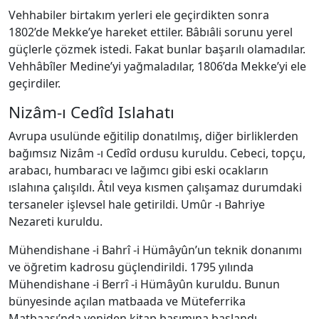
Vehhabiler birtakım yerleri ele geçirdikten sonra
1802’de Mekke’ye hareket ettiler. Bâbıâli sorunu yerel
güçlerle çözmek istedi. Fakat bunlar başarılı olamadılar.
Vehhâbîler Medine’yi yağmaladılar, 1806’da Mekke’yi ele
geçirdiler.
Nizâm-ı Cedîd Islahatı
Avrupa usulünde eğitilip donatılmış, diğer birliklerden
bağımsız Nizâm -ı Cedîd ordusu kuruldu. Cebeci, topçu,
arabacı, humbaracı ve lağımcı gibi eski ocakların
ıslahına çalışıldı. Âtıl veya kısmen çalışamaz durumdaki
tersaneler işlevsel hale getirildi. Umûr -ı Bahriye
Nezareti kuruldu.
Mühendishane -i Bahrî -i Hümâyûn’un teknik donanımı
ve öğretim kadrosu güçlendirildi. 1795 yılında
Mühendishane -i Berrî -i Hümâyûn kuruldu. Bunun
bünyesinde açılan matbaada ve Müteferrika
Matbaası’nda yeniden kitap basımına başlandı.