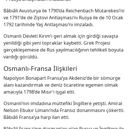
Bâbıâli Avusturya ile 1790’da Reichenbach Mütarekesi’ni
ve 1791’de de Ziştovi Antlaşması’nı Rusya ile de 10 Ocak
1792 tarihinde Yaş Antlaşması’nı imzaladı.
Osmanlı Devleti Kırım’ı geri almak için girdiği savaşta
yenildiği gibi yeni topraklar kaybetti. Grek Projesi
gerçekleşemese de Rus yayılmacılığının tehlikeli boyuta
vardığı görüldü.
Osmanlı-Fransa İlişkileri
Napolyon Bonapart Fransa’ya Akdeniz’de bir sömürge
alanı kazandırmak ve deniz ticaretine egemen olmak
amacıyla 1798’de Mısır’ı işgal etti.
Osmanlı’nın imdadına müttefiki İngiltere yetişti. Amiral
Nelson Ebukır Limanı’nda Fransız donanmasını çökertti.
Bâbıâli Fransa’ya harp ilan etti.
Bâbıâli Fransa’nın düşmanları olan Rusya ve İngiltere ile