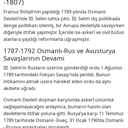
-1807)
Fransız İhtilali’nin yapıldığı 1789 yılında Osmanlı
Devleti’nde III. Selim tahta çıktı. III. Selim dış politikada
denge politikası izlemiş, bir Avrupa devletiyle savaşırken
diğeriyle ittifak yapmıştır. İçeride ise askerî ve sivil bütün
alanlara yaydığı reformlarla uğraşmıştır.
1787-1792 Osmanlı-Rus ve Avusturya
Savaşlarının Devamı
III. Selim’in Rusların üzerine gönderdiği ordu 1 Ağustos
1789 tarihindeki Fokşan Savaşı’nda yenildi. Bunun
intikamını almak üzere hareket eden ordu da aynı
akıbete uğradı.
Osmanlı Devleti düşman karşısında askerî üstünlük
sağlayamayacağını anlayınca, bunların hasmı olan
devletlerle ittifak yoluna gitti. Rusya’ya karşı 11 Temmuz
1789 tarihinde Osmanlı -İsveç, 31 Ocak 1790’da Osmanlı
- Prusya anlaşmaları imzalandı.