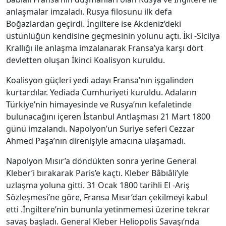
anlaşmalar imzaladı. Rusya filosunu ilk defa
Boğazlardan geçirdi. İngiltere ise Akdeniz’deki
üstünlüğün kendisine geçmesinin yolunu açtı. İki -Sicilya
Krallığı ile anlaşma imzalanarak Fransa’ya karşı dört
devletten oluşan İkinci Koalisyon kuruldu.
Koalisyon güçleri yedi adayı Fransa’nın işgalinden
kurtardılar. Yediada Cumhuriyeti kuruldu. Adaların
Türkiye’nin himayesinde ve Rusya’nın kefaletinde
bulunacağını içeren İstanbul Antlaşması 21 Mart 1800
günü imzalandı. Napolyon’un Suriye seferi Cezzar
Ahmed Paşa’nın direnişiyle amacına ulaşamadı.
Napolyon Mısır’a döndükten sonra yerine General
Kleber’i bırakarak Paris’e kaçtı. Kleber Bâbıâli’yle
uzlaşma yoluna gitti. 31 Ocak 1800 tarihli El -Ariş
Sözleşmesi’ne göre, Fransa Mısır’dan çekilmeyi kabul
etti .İngiltere’nin bununla yetinmemesi üzerine tekrar
savaş başladı. General Kleber Heliopolis Savaşı’nda