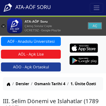
ATA-AÖF SORU
ATA-AÖF Soru
AÇ
Çıkmış Sorular Cepte
ÜCRETSİZ - Google Play'de
AÖF - Anadolu Üniversitesi
AÖL - Açık Lise
AÖO - Açık Ortaokul
Anasayfa
Dersler
Osmanlı Tarihi 4
1. Ünite Özeti
III. Selim Dönemi ve Islahatlar (1789