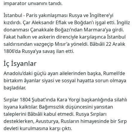
imparator unvanını tanıdı.
İstanbul - Paris yakınlaşması Rusya ve İngiltere’yi
kızdırdı. Çar Aleksandr Eflak ve Boğdan’ı işgal etti. İngiliz
donanması Çanakkale Boğazı’ndan Marmara’ya girdi.
Fakat halkın ve askerin direnciyle karşılaşınca İstanbul
saldırısından vazgeçip Mısır’a yöneldi. Bâbıâli 22 Aralık
1806’da Rusya’ya savaş ilan etti.
İç İsyanlar
Anadolu’daki güçlü ayan ailelerinden başka, Rumeli’de
birtakım âyanlar siyasi ve sosyal hayatta sorun olmaya
başladılar.
Sırplar 1804 Şubat’ında Kara Yorgi başkanlığında silahlı
isyana kalktılar. Bağımsızlık düşüncesini yansıtan
taleplerini Bâbıâli kabul etmedi. Rusya Sırpları
desteklerken, Avusturya, Rusların himayesinde bir Sırp
devleti kurulmasına karşı çıktı.