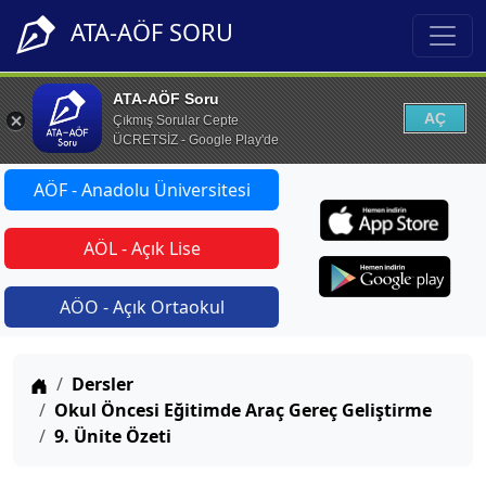
ATA-AÖF SORU
ATA-AÖF Soru
AÇ
Çıkmış Sorular Cepte
ÜCRETSİZ - Google Play'de
AÖF - Anadolu Üniversitesi
AÖL - Açık Lise
AÖO - Açık Ortaokul
Anasayfa
Dersler
Okul Öncesi Eğitimde Araç Gereç Geliştirme
9. Ünite Özeti