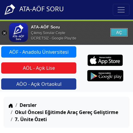
ATA-AÖF SORU
ATA-AÖF Soru
AÇ
Çıkmış Sorular Cepte
ÜCRETSİZ - Google Play'de
AÖF - Anadolu Üniversitesi
AÖL - Açık Lise
AÖO - Açık Ortaokul
Anasayfa
Dersler
Okul Öncesi Eğitimde Araç Gereç Geliştirme
7. Ünite Özeti