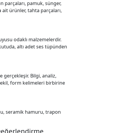
 yün parçaları, pamuk, sünger,
 ait ürünler, tahta parçaları,
uyusu odaklı malzemelerdir.
 kutuda, altı adet ses tüpünden
gerçekleşir. Bilgi, analiz,
kil, form kelimeleri birbirine
uru, seramik hamuru, trapon
Değerlendirme