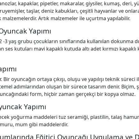
avanozlar, kapaklar, pipetler, makaralar, giysiler, kumaş, deri,
uyemişler, taşlar, deniz kabukları, çeşitli hayvanlar ve onlara
k malzemelerdir. Artık malzemeler ile uçurtma yapılabilir.
 Oyuncak Yapımı
2 -3 yaş grubu çocukların sınıflarında kullanılan dokunma d
n ses kutuları mavi kapaklı kutuda altı adet kırmızı kapaklı
apımı
ir oyuncağın ortaya çıkışı, oluşu ve yapılışı teknik süreci ile 
emel adımlarından oluşan bir sürece tasarım denir. Biçim, şe
oyuncağındaki form, hiçbir zaman gerçekçi bir kopya olmaz.
Oyuncak Yapımı
ilecek yoğurma maddeleri tuz seramiği, plastilin, talaş ham
amuru, mum gibi maddelerdir.
rumlarında Eğitici Oyuncağı Uygulama ve 