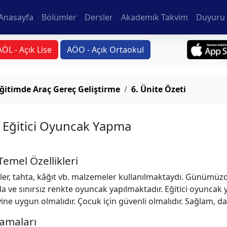
Anasayfa
Bölümler
Dersler
Akademik Takvim
Duyuru 
AÖL - Açık Lise
AÖO - Açık Ortaokul
ğitimde Araç Gereç Geliştirme
6. Ünite Özeti
 Eğitici Oyuncak Yapma
emel Özellikleri
r, tahta, kâğıt vb. malzemeler kullanılmaktaydı. Günümüzde
yıda ve sınırsız renkte oyuncak yapılmaktadır. Eğitici oyunca
e uygun olmalıdır. Çocuk için güvenli olmalıdır. Sağlam, dayan
şamaları