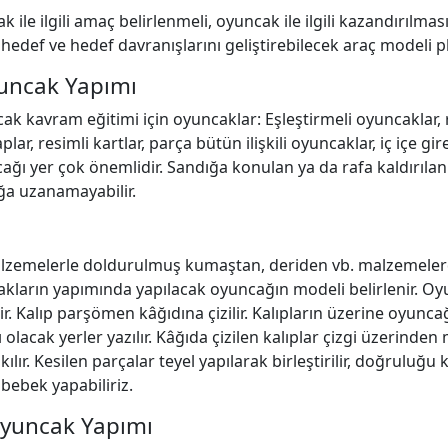
le ilgili amaç belirlenmeli, oyuncak ile ilgili kazandırılmas
 hedef ve hedef davranışlarını geliştirebilecek araç modeli p
yuncak Yapımı
 kavram eğitimi için oyuncaklar: Eşleştirmeli oyuncaklar, r
plar, resimli kartlar, parça bütün ilişkili oyuncaklar, iç içe gir
ğı yer çok önemlidir. Sandığa konulan ya da rafa kaldırıla
ğa uzanamayabilir.
alzemelerle doldurulmuş kumaştan, deriden vb. malzemelerd
akların yapımında yapılacak oyuncağın modeli belirlenir. 
lir. Kalıp parşömen kâğıdına çizilir. Kalıpların üzerine oyunca
 olacak yerler yazılır. Kâğıda çizilen kalıplar çizgi üzerinde
kılır. Kesilen parçalar teyel yapılarak birleştirilir, doğruluğu k
bebek yapabiliriz.
Oyuncak Yapımı