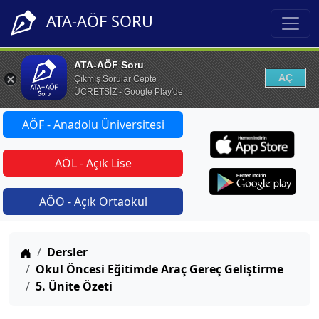
ATA-AÖF SORU
ATA-AÖF Soru
AÇ
Çıkmış Sorular Cepte
ÜCRETSİZ - Google Play'de
AÖF - Anadolu Üniversitesi
AÖL - Açık Lise
AÖO - Açık Ortaokul
Anasayfa
Dersler
Okul Öncesi Eğitimde Araç Gereç Geliştirme
5. Ünite Özeti