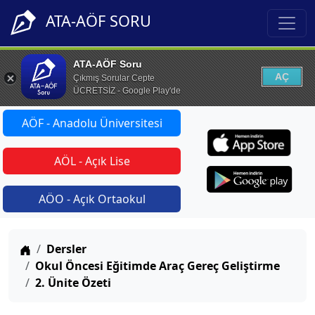
ATA-AÖF SORU
ATA-AÖF Soru
AÇ
Çıkmış Sorular Cepte
ÜCRETSİZ - Google Play'de
AÖF - Anadolu Üniversitesi
AÖL - Açık Lise
AÖO - Açık Ortaokul
Anasayfa
Dersler
Okul Öncesi Eğitimde Araç Gereç Geliştirme
2. Ünite Özeti