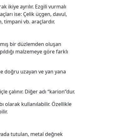
k ikiye ayrılır. Ezgili vurmalı
çları ise: Çelik üçgen, davul,
, timpani vb. araçlardır.
anmış bir düzlemden oluşan
yapıldığı malzemeye göre farklı
yüğe doğru uzayan ve yan yana
le çalınır. Diğer adı “karion”dur.
larak kullanılabilir. Özellikle
lir.
avada tutulan, metal değnek