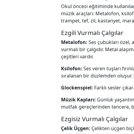
Okul öncesi eğitiminde kullanılan 
müzik araçları: Metalofon, ksilof
trampet, tef, zil, kastanyet, mar
Ezgili Vurmalı Çalgılar
Metalofon:
Ses çubukları özel,
vurmalı bir çalgıdır. Metal alaşım
çeşitleri vardır.
Ksilofon:
Ses veren tuşları fırın
sıralanan bir düzlemden oluşur. 
Glockenspiel:
Farklı sesler çıka
Müzik Kapları:
Günlük yaşantımız
mutfak gereçlerinden tencere, bard
Ezgisiz Vurmalı Çalgılar
Çelik Üçgen:
Çelikten üçgen biç