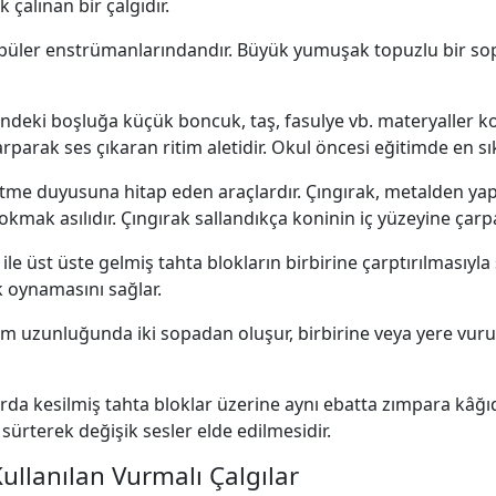
 çalınan bir çalgıdır.
ler enstrümanlarındandır. Büyük yumuşak topuzlu bir sopan
indeki boşluğa küçük boncuk, taş, fasulye vb. materyaller ko
rparak ses çıkaran ritim aletidir. Okul öncesi eğitimde en sık 
itme duyusuna hitap eden araçlardır. Çıngırak, metalden yapıl
kmak asılıdır. Çıngırak sallandıkça koninin iç yüzeyine çarpa
i ile üst üste gelmiş tahta blokların birbirine çarptırılmasıyla 
k oynamasını sağlar.
cm uzunluğunda iki sopadan oluşur, birbirine veya yere vur
arda kesilmiş tahta bloklar üzerine aynı ebatta zımpara kâğıd
 sürterek değişik sesler elde edilmesidir.
ullanılan Vurmalı Çalgılar