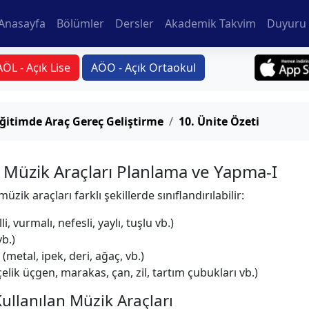
Anasayfa
Bölümler
Dersler
Akademik Takvim
Duyuru 
AÖL - Açık Lise
AÖO - Açık Ortaokul
ğitimde Araç Gereç Geliştirme
10. Ünite Özeti
 Müzik Araçları Planlama ve Yapma-I
zik araçları farklı şekillerde sınıflandırılabilir:
li, vurmalı, nefesli, yaylı, tuşlu vb.)
vb.)
metal, ipek, deri, ağaç, vb.)
çelik üçgen, marakas, çan, zil, tartım çubukları vb.)
ullanılan Müzik Araçları