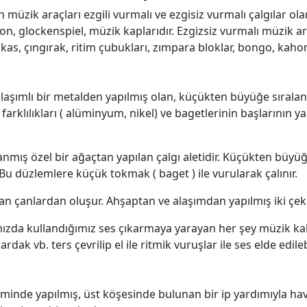
müzik araçları ezgili vurmalı ve ezgisiz vurmalı çalgılar olara
on, glockenspiel, müzik kaplarıdır. Ezgizsiz vurmalı müzik ara
akas, çıngırak, ritim çubukları, zımpara bloklar, bongo, kahon
 alaşımlı bir metalden yapılmış olan, küçükten büyüğe sıral
 farklılıkları ( alüminyum, nikel) ve bagetlerinin başlarının 
lanmış özel bir ağaçtan yapılan çalgı aletidir. Küçükten bü
Bu düzlemlere küçük tokmak ( baget ) ile vurularak çalınır.
ran çanlardan oluşur. Ahşaptan ve alaşımdan yapılmış iki çekiç
da kullandığımız ses çıkarmaya yarayan her şey müzik kabı o
ak vb. ters çevrilip el ile ritmik vuruşlar ile ses elde edilebi
iminde yapılmış, üst köşesinde bulunan bir ip yardımıyla h