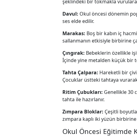
şeklindeki bir tokmakla vurularak
Davul:
Okul öncesi dönemin popü
ses elde edilir.
Marakas:
Boş bir kabın iç hacm
sallanmanın etkisiyle birbirine ça
Çıngırak:
Bebeklerin özellikle iş
İçinde yine metalden küçük bir to
Tahta Çalpara:
Hareketli bir çiv
Çocuklar üstteki tahtaya vurara
Ritim Çubukları:
Genellikle 30 
tahta ile hazırlanır.
Zımpara Bloklar:
Çeşitli boyutl
zımpara kaplı iki yüzün birbirine
Okul Öncesi Eğitimde K