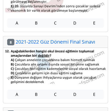
A
B
C
D
E
2021-2022 Güz Dönemi Final Sınavı
8
A
B
C
D
E