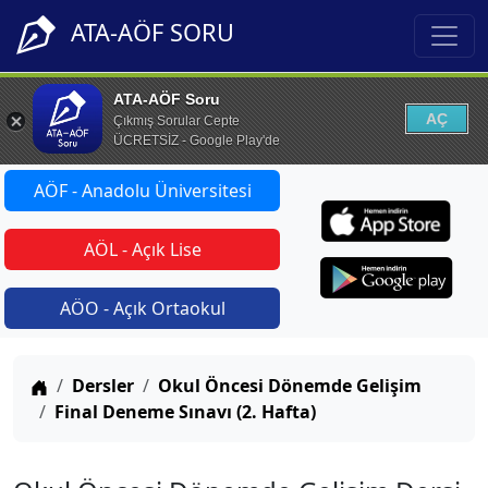
ATA-AÖF SORU
ATA-AÖF Soru
AÇ
Çıkmış Sorular Cepte
ÜCRETSİZ - Google Play'de
AÖF - Anadolu Üniversitesi
AÖL - Açık Lise
AÖO - Açık Ortaokul
Anasayfa
Dersler
Okul Öncesi Dönemde Gelişim
Final Deneme Sınavı (2. Hafta)