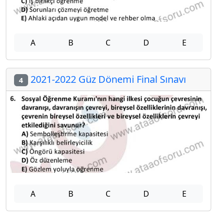
A
B
C
D
E
2021-2022 Güz Dönemi Final Sınavı
4
A
B
C
D
E