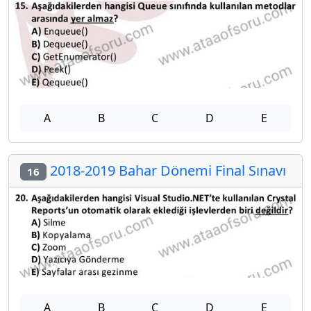
A
B
C
D
E
2018-2019 Bahar Dönemi Final Sınavı
16
A
B
C
D
E