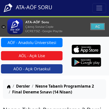
ATA-AÖF SORU
ATA-AÖF Soru
AÇ
Çıkmış Sorular Cepte
ÜCRETSİZ - Google Play'de
AÖF - Anadolu Üniversitesi
AÖL - Açık Lise
AÖO - Açık Ortaokul
Anasayfa
Dersler
Nesne Tabanlı Programlama 2
Final Deneme Sınavı (14 Nisan)