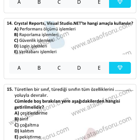
A
B
C
D
E
A
B
C
D
E