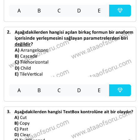
A
B
C
D
E
A
B
C
D
E