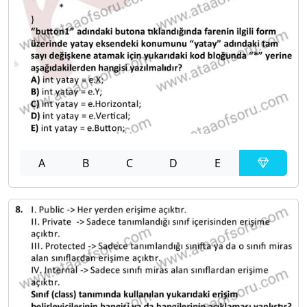
A
B
C
D
E