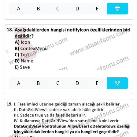
A
B
C
D
E
A
B
C
D
E