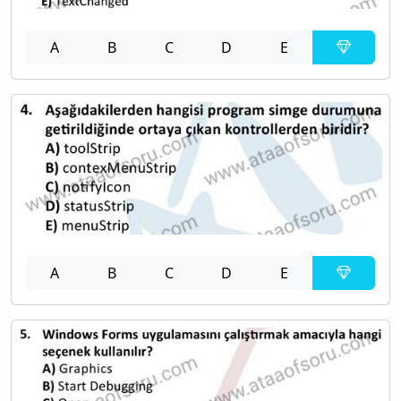
A
B
C
D
E
A
B
C
D
E