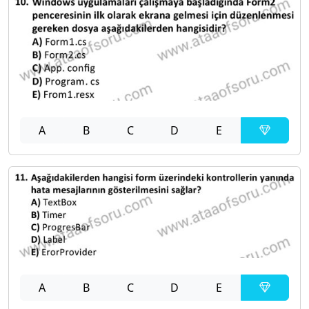
A
B
C
D
E
A
B
C
D
E