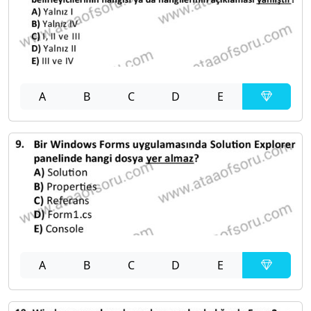
A
B
C
D
E
A
B
C
D
E