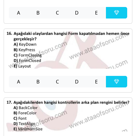
A
B
C
D
E
A
B
C
D
E