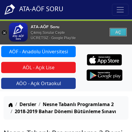
ATA-AÖF SORU
ATA-AÖF Soru
AÇ
Çıkmış Sorular Cepte
ÜCRETSİZ - Google Play'de
AÖF - Anadolu Üniversitesi
AÖL - Açık Lise
AÖO - Açık Ortaokul
Anasayfa
Dersler
Nesne Tabanlı Programlama 2
2018-2019 Bahar Dönemi Bütünleme Sınavı