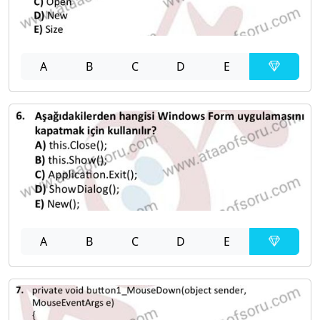
A
B
C
D
E
A
B
C
D
E