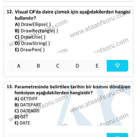
A
B
C
D
E