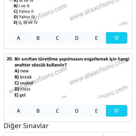
A
B
C
D
E
A
B
C
D
E
Diğer Sınavlar