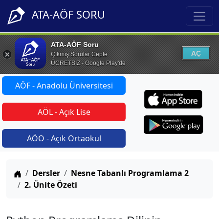
ATA-AÖF SORU
ATA-AÖF Soru
AÇ
Çıkmış Sorular Cepte
ÜCRETSİZ - Google Play'de
AÖF - Anadolu Üniversitesi
AÖL - Açık Lise
AÖO - Açık Ortaokul
Anasayfa
Dersler
Nesne Tabanlı Programlama 2
2. Ünite Özeti