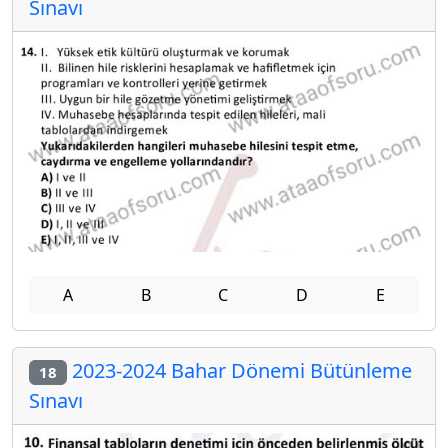
Sınavı
A
B
C
D
E
2023-2024 Bahar Dönemi Bütünleme
18
Sınavı