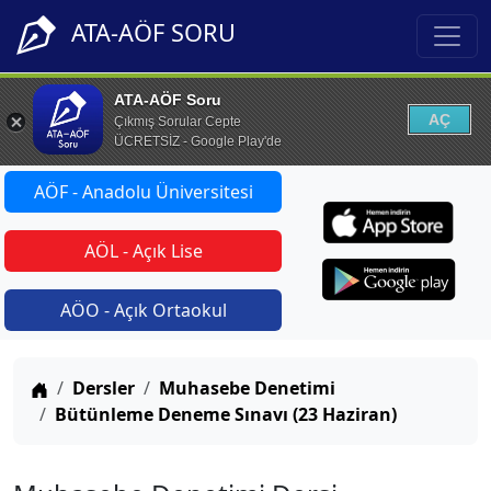
ATA-AÖF SORU
ATA-AÖF Soru
AÇ
Çıkmış Sorular Cepte
ÜCRETSİZ - Google Play'de
AÖF - Anadolu Üniversitesi
AÖL - Açık Lise
AÖO - Açık Ortaokul
Anasayfa
Dersler
Muhasebe Denetimi
Bütünleme Deneme Sınavı (23 Haziran)