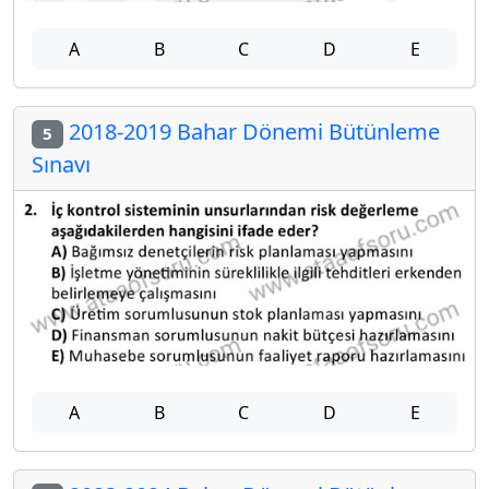
A
B
C
D
E
2018-2019 Bahar Dönemi Bütünleme
5
Sınavı
A
B
C
D
E