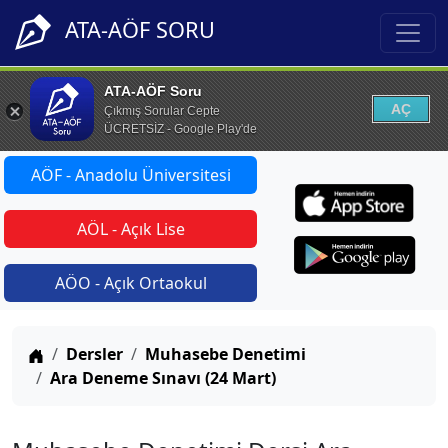
ATA-AÖF SORU
ATA-AÖF Soru
AÇ
Çıkmış Sorular Cepte
ÜCRETSİZ - Google Play'de
AÖF - Anadolu Üniversitesi
AÖL - Açık Lise
AÖO - Açık Ortaokul
Anasayfa
Dersler
Muhasebe Denetimi
Ara Deneme Sınavı (24 Mart)