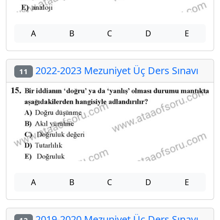
A
B
C
D
E
2022-2023 Mezuniyet Üç Ders Sınavı
11
A
B
C
D
E
2019-2020 Mezuniyet Üç Ders Sınavı
12