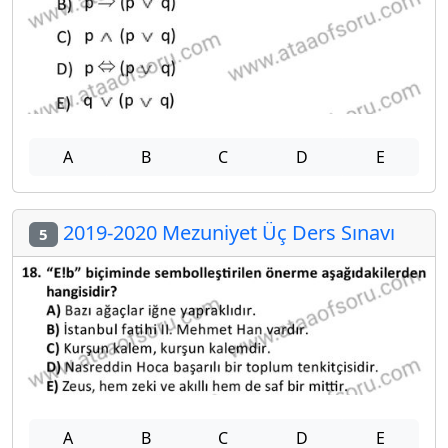
A
B
C
D
E
2019-2020 Mezuniyet Üç Ders Sınavı
5
A
B
C
D
E