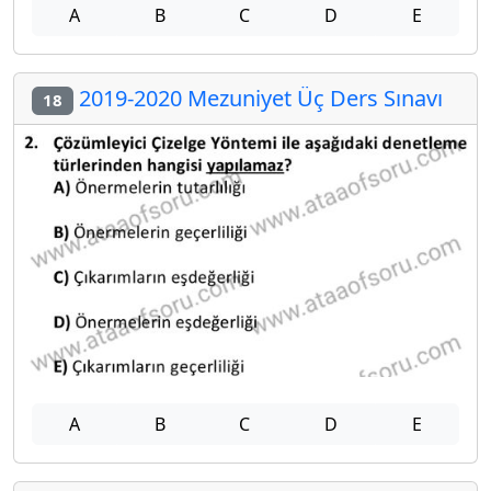
A
B
C
D
E
2019-2020 Mezuniyet Üç Ders Sınavı
18
A
B
C
D
E