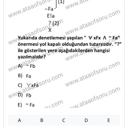
A
B
C
D
E