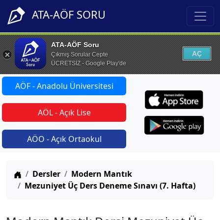
ATA-AÖF SORU
ATA-AÖF Soru
AÇ
Çıkmış Sorular Cepte
ÜCRETSİZ - Google Play'de
AÖF - Anadolu Üniversitesi
AÖL - Açık Lise
AÖO - Açık Ortaokul
Anasayfa
Dersler
Modern Mantık
Mezuniyet Üç Ders Deneme Sınavı (7. Hafta)