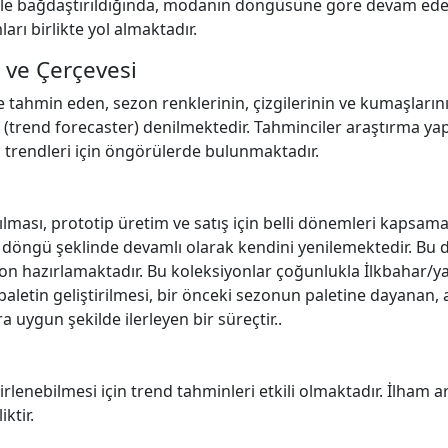
imle bağdaştırıldığında, modanın döngüsüne göre devam eden 
ı birlikte yol almaktadır.
 ve Çerçevesi
tahmin eden, sezon renklerinin, çizgilerinin ve kumaşlarını
” (trend forecaster) denilmektedir. Tahminciler araştırma y
 trendleri için öngörülerde bulunmaktadır.
lması, prototip üretim ve satış için belli dönemleri kapsam
bir döngü şeklinde devamlı olarak kendini yenilemektedir. B
yon hazırlamaktadır. Bu koleksiyonlar çoğunlukla İlkbahar/
paletin geliştirilmesi, bir önceki sezonun paletine dayanan,
 uygun şekilde ilerleyen bir süreçtir..
lirlenebilmesi için trend tahminleri etkili olmaktadır. İlham a
iktir.