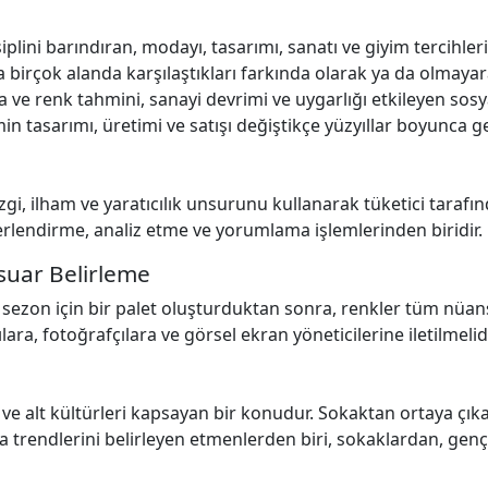
iplini barındıran, modayı, tasarımı, sanatı ve giyim tercihleri
 birçok alanda karşılaştıkları farkında olarak ya da olmayar
 ve renk tahmini, sanayi devrimi ve uygarlığı etkileyen sos
imin tasarımı, üretimi ve satışı değiştikçe yüzyıllar boyunca 
gi, ilham ve yaratıcılık unsurunu kullanarak tüketici tarafı
erlendirme, analiz etme ve yorumlama işlemlerinden biridir.
esuar Belirleme
 sezon için bir palet oluşturduktan sonra, renkler tüm nüansl
lara, fotoğrafçılara ve görsel ekran yöneticilerine iletilmelidi
fi ve alt kültürleri kapsayan bir konudur. Sokaktan ortaya ç
a trendlerini belirleyen etmenlerden biri, sokaklardan, genç