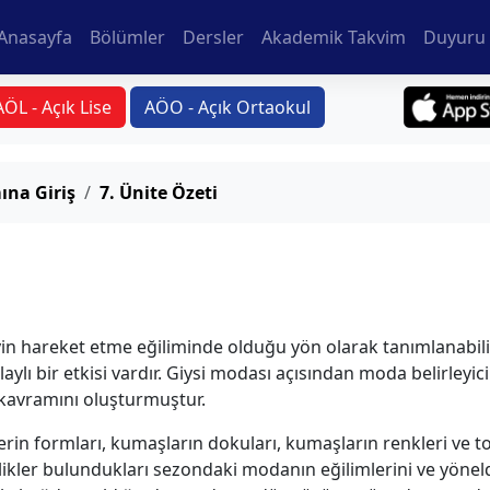
Anasayfa
Bölümler
Dersler
Akademik Takvim
Duyuru 
AÖL - Açık Lise
AÖO - Açık Ortaokul
ına Giriş
7. Ünite Özeti
yin hareket etme eğiliminde olduğu yön olarak tanımlanabilir.
ylı bir etkisi vardır. Giysi modası açısından moda belirleyicil
 kavramını oluşturmuştur.
erin formları, kumaşların dokuları, kumaşların renkleri ve to
likler bulundukları sezondaki modanın eğilimlerini ve yöneldi