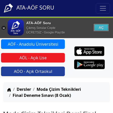
ATA-AÖF SORU
ATA-AÖF Soru
AÇ
Çıkmış Sorular Cepte
ÜCRETSİZ - Google Play'de
AÖF - Anadolu Üniversitesi
AÖL - Açık Lise
AÖO - Açık Ortaokul
Anasayfa
Dersler
Moda Çizim Teknikleri
Final Deneme Sınavı (8 Ocak)