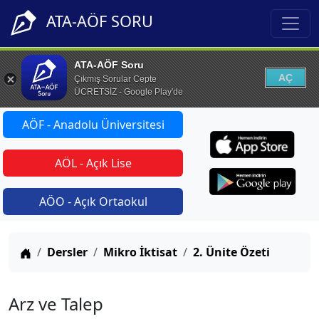
ATA-AÖF SORU
ATA-AÖF Soru
AÇ
Çıkmış Sorular Cepte
ÜCRETSİZ - Google Play'de
AÖF - Anadolu Üniversitesi
AÖL - Açık Lise
AÖO - Açık Ortaokul
Anasayfa
Dersler
Mikro İktisat
2. Ünite Özeti
Arz ve Talep