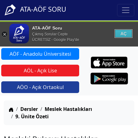
ATA-AÖF SORU
ATA-AÖF Soru
AÇ
Çıkmış Sorular Cepte
ÜCRETSİZ - Google Play'de
AÖF - Anadolu Üniversitesi
AÖL - Açık Lise
AÖO - Açık Ortaokul
Anasayfa
Dersler
Meslek Hastalıkları
9. Ünite Özeti