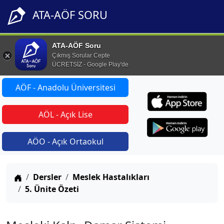
ATA-AÖF SORU
ATA-AÖF Soru
Çıkmış Sorular Cepte
ÜCRETSİZ - Google Play'de
AÖF - Anadolu Üniversitesi
AÖL - Açık Lise
AÖO - Açık Ortaokul
Anasayfa
Dersler
Meslek Hastalıkları
5. Ünite Özeti