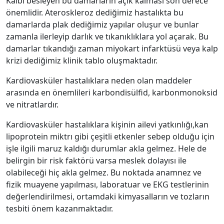
Kalbi besleyen bu damarların açık kalması son derece
önemlidir. Ateroskleroz dediğimiz hastalıkta bu
damarlarda plak dediğimiz yapılar oluşur ve bunlar
zamanla ilerleyip darlık ve tıkanıklıklara yol açarak. Bu
damarlar tıkandığı zaman miyokart infarktüsü veya kalp
krizi dediğimiz klinik tablo oluşmaktadır.
Kardiovasküler hastalıklara neden olan maddeler
arasında en önemlileri karbondisülfid, karbonmonoksid
ve nitratlardır.
Kardiovasküler hastalıklara kişinin ailevi yatkınlığı,kan
lipoprotein miktrı gibi çeşitli etkenler sebep olduğu için
işle ilgili maruz kaldığı durumlar akla gelmez. Hele de
belirgin bir risk faktörü varsa meslek dolayısı ile
olabileceği hiç akla gelmez. Bu noktada anamnez ve
fizik muayene yapılması, laboratuar ve EKG testlerinin
değerlendirilmesi, ortamdaki kimyasalların ve tozların
tesbiti önem kazanmaktadır.