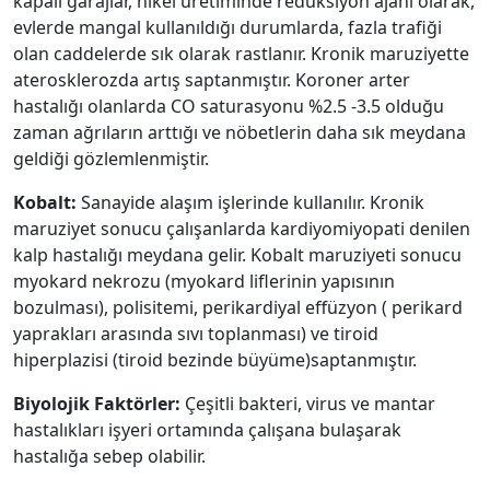
kapalı garajlar, nikel üretiminde redüksiyon ajanı olarak,
evlerde mangal kullanıldığı durumlarda, fazla trafiği
olan caddelerde sık olarak rastlanır. Kronik maruziyette
aterosklerozda artış saptanmıştır. Koroner arter
hastalığı olanlarda CO saturasyonu %2.5 -3.5 olduğu
zaman ağrıların arttığı ve nöbetlerin daha sık meydana
geldiği gözlemlenmiştir.
Kobalt:
Sanayide alaşım işlerinde kullanılır. Kronik
maruziyet sonucu çalışanlarda kardiyomiyopati denilen
kalp hastalığı meydana gelir. Kobalt maruziyeti sonucu
myokard nekrozu (myokard liflerinin yapısının
bozulması), polisitemi, perikardiyal effüzyon ( perikard
yaprakları arasında sıvı toplanması) ve tiroid
hiperplazisi (tiroid bezinde büyüme)saptanmıştır.
Biyolojik Faktörler:
Çeşitli bakteri, virus ve mantar
hastalıkları işyeri ortamında çalışana bulaşarak
hastalığa sebep olabilir.