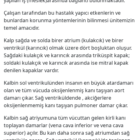
yapılan iş (meslek)arasında bağlantı bulunmaktadır.
Çalışan tarafından bu hastalık yapıcı etkenlerin ve
bunlardan korunma yöntemlerinin bilinmesi ünitemizin
temel amacıdır.
Kalp sağda ve solda birer atrium (kulakcık) ve birer
ventrikül (karıncık) olmak üzere dört boşluktan oluşur.
Sağdaki kulakçık ve karıncık arasında triküspit kapak;
soldaki kulakçık ve karıncık arasında ise mitral kapak
denilen kapaklar vardır.
Kalbin sol ventrikulünden insanın en büyük atardamarı
olan ve tüm vücuda oksijenlenmiş kanı taşıyan aort
damarı çıkar. Sağ ventriküldende , akciğerlere
oksijenlenmemiş kanı taşıyan pulmoner damar çıkar.
Kalbin sağ atriyumuna tüm vücuttan gelen kirli kanı
toplayan damarlar (vena cava inferior ve vena cava
superior) açılır. Bu kan daha sonra sağ atriumdan sağ