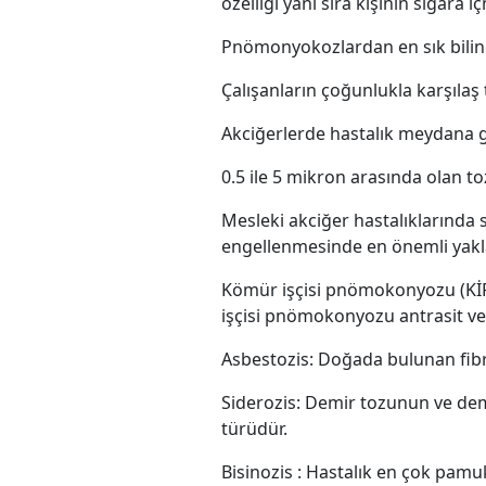
özelliği yanı sıra kişinin sigara iç
Pnömonyokozlardan en sık biline
Çalışanların çoğunlukla karşılaş t
Akciğerlerde hastalık meydana
0.5 ile 5 mikron arasında olan to
Mesleki akciğer hastalıklarında
engellenmesinde en önemli yakla
Kömür işçisi pnömokonyozu (KİP)
işçisi pnömokonyozu antrasit ve 
Asbestozis: Doğada bulunan ﬁbr
Siderozis: Demir tozunun ve dem
türüdür.
Bisinozis : Hastalık en çok pamu