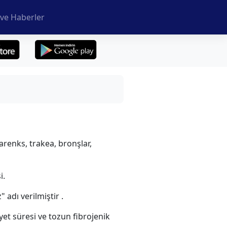
ve Haberler
arenks, trakea, bronşlar,
i.
adı verilmiştir .
et süresi ve tozun ﬁbrojenik