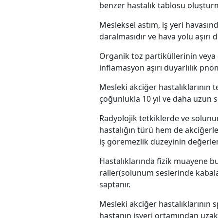
benzer hastalık tablosu oluştur
Mesleksel astım, iş yeri havasın
daralmasıdır ve hava yolu aşırı du
Organik toz partiküllerinin vey
inﬂamasyon aşırı duyarlılık pnö
Mesleki akciğer hastalıklarının 
çoğunlukla 10 yıl ve daha uzun s
Radyolojik tetkiklerde ve solunu
hastalığın türü hem de akciğerle
iş göremezlik düzeyinin değerle
Hastalıklarında fizik muayene bu
raller(solunum seslerinde kabala
saptanır.
Mesleki akciğer hastalıklarının 
hastanın işyeri ortamından uzak