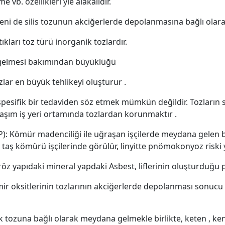
me vb. özellikleri yle alakalıdır.
ni de silis tozunun akciğerlerde depolanmasına bağlı olarak
ıkları toz türü inorganik tozlardır.
 gelmesi bakımından büyüklüğü
zlar en büyük tehlikeyi oluşturur .
 spesiﬁk bir tedaviden söz etmek mümkün değildir. Tozların 
şım iş yeri ortamında tozlardan korunmaktır .
: Kömür madenciliği ile uğraşan işçilerde meydana gelen b
taş kömürü işçilerinde görülür, linyitte pnömokonyoz riski 
öz yapıdaki mineral yapdaki Asbest, liﬂerinin oluşturduğ
ir oksitlerinin tozlarının akciğerlerde depolanması sonuc
k tozuna bağlı olarak meydana gelmekle birlikte, keten , ken