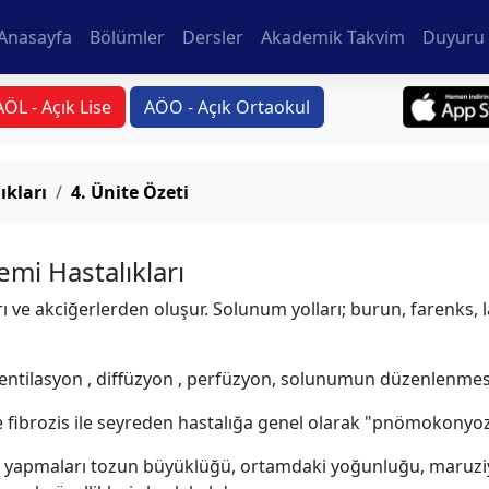
Anasayfa
Bölümler
Dersler
Akademik Takvim
Duyuru 
AÖL - Açık Lise
AÖO - Açık Ortaokul
ıkları
4. Ünite Özeti
mi Hastalıkları
 ve akciğerlerden oluşur. Solunum yolları; burun, farenks, l
entilasyon , diﬀüzyon , perfüzyon, solunumun düzenlenmes
 ﬁbrozis ile seyreden hastalığa genel olarak "pnömokonyoz" 
ık yapmaları tozun büyüklüğü, ortamdaki yoğunluğu, maruziy