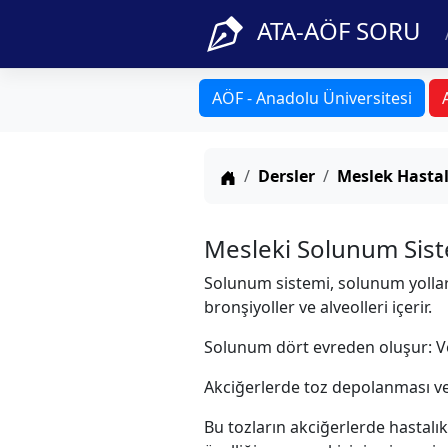
ATA-AÖF SORU
AÖF - Anadolu Üniversitesi
Anasayfa
Dersler
Meslek Hastal
Mesleki Solunum Siste
Solunum sistemi, solunum yolları
bronşiyoller ve alveolleri içerir.
Solunum dört evreden oluşur: V
Akciğerlerde toz depolanması ve
Bu tozların akciğerlerde hastal