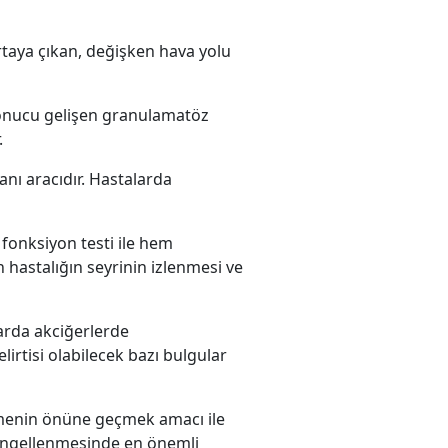
rtaya çıkan, değişken hava yolu
 sonucu gelişen granulamatöz
.
nı aracıdır. Hastalarda
fonksiyon testi ile hem
 hastalığın seyrinin izlenmesi ve
larda akciğerlerde
irtisi olabilecek bazı bulgular
lenmenin önüne geçmek amacı ile
 engellenmesinde en önemli