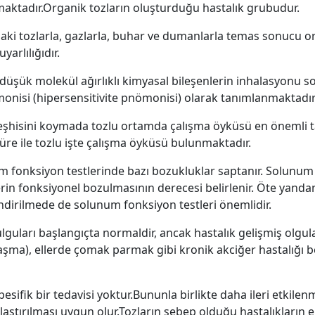
maktadır.Organik tozların oluşturduğu hastalık grubudur.
daki tozlarla, gazlarla, buhar ve dumanlarla temas sonucu o
yarlılığıdır.
a düşük molekül ağırlıklı kimyasal bileşenlerin inhalasyonu
monisi (hipersensitivite pnömonisi) olarak tanımlanmaktadır
teşhisini koymada tozlu ortamda çalışma öyküsü en önemli ta
üre ile tozlu işte çalışma öyküsü bulunmaktadır.
m fonksiyon testlerinde bazı bozukluklar saptanır. Solunum 
rin fonksiyonel bozulmasının derecesi belirlenir. Öte yandan
ndirilmede de solunum fonksiyon testleri önemlidir.
lguları başlangıçta normaldir, ancak hastalık gelişmiş olgu
şma), ellerde çomak parmak gibi kronik akciğer hastalığı bel
spesifik bir tedavisi yoktur.Bununla birlikte daha ileri etki
laştırılması uygun olur.Tozların sebep olduğu hastalıkların