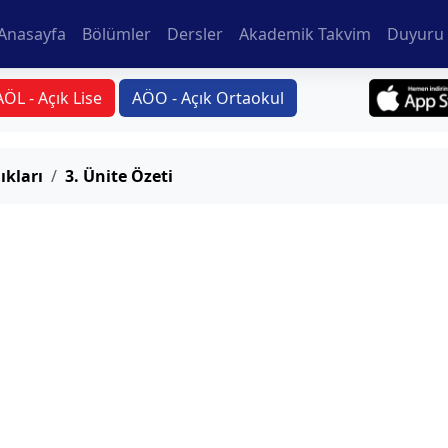
Anasayfa
Bölümler
Dersler
Akademik Takvim
Duyuru 
AÖL - Açık Lise
AÖO - Açık Ortaokul
ıkları
3. Ünite Özeti