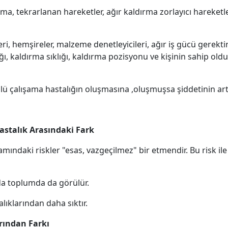
ma, tekrarlanan hareketler, ağır kaldırma zorlayıcı hareketl
eri, hemşireler, malzeme denetleyicileri, ağır iş gücü gerekti
ığı, kaldırma sıklığı, kaldırma pozisyonu ve kişinin sahip ol
sulü çalışama hastalığın oluşmasına ,oluşmuşsa şiddetinin ar
Hastalık Arasındaki Fark
mındaki riskler "esas, vazgeçilmez" bir etmendir. Bu risk i
da toplumda da görülür.
alıklarından daha sıktır.
rından Farkı