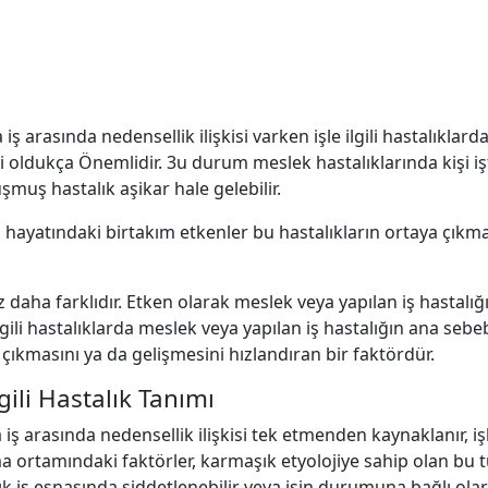
iş arasında nedensellik ilişkisi varken işle ilgili hastalıklard
ri oldukça Önemlidir. 3u durum meslek hastalıklarında kişi iş
şmuş hastalık aşikar hale gelebilir.
ma hayatındaki birtakım etkenler bu hastalıkların ortaya çıkmas
daha farklıdır. Etken olarak meslek veya yapılan iş hastalığ
ilgili hastalıklarda meslek veya yapılan iş hastalığın ana sebe
 çıkmasını ya da gelişmesini hızlandıran bir faktördür.
gili Hastalık Tanımı
iş arasında nedensellik ilişkisi tek etmenden kaynaklanır, işle
şma ortamındaki faktörler, karmaşık etyolojiye sahip olan bu 
talık iş esnasında şiddetlenebilir veya işin durumuna bağlı olar