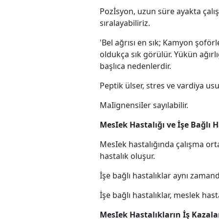
Pozİsyon, uzun süre ayakta çalış
sıralayabiliriz.
'Bel ağrısı en sık; Kamyon şoförl
oldukça sık görülür. Yükün ağırl
başlıca nedenlerdir.
Peptik ülser, stres ve vardiya u
MaIignensiIer sayılabilir.
MesIek Hastalığı ve İşe Bağlı 
MesIek hastalığında çalışma orta
hastalık oluşur.
İşe bağlı hastalıklar aynı zaman
İşe bağlı hastalıklar, meslek hast
MesIek Hastalıkların İş Kazala