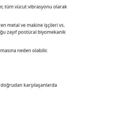
er, tüm vücut vibrasyonu olarak
ren metal ve makine işçileri vs.
duğu zayıf postüral biyomekanik
tmasına neden olabilir.
le doğrudan karşılaşanlarda