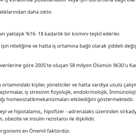
lıklarından daha sıktır.
mın yaklaşık %16- 18 kadarlık bir kısmını teşkil ederler.
n işin niteliğine ve hatta iş ortamına bağlı olarak şiddeti de
erilerine göre 2005'te oluşan 58 milyon Ölümün 9630'u Kar
 ortamındaki kişiler, yöneticiler ve hatta vardiya usulü çalış
aştırmalar, iş stresinin fizyolojik, endokrinolojik, İmmünoloji
ığı homeostatikmekanizmaları etkilediğini göstermektedir.
i ve hipotalamo„ hipofizer --adrenalaks üzerinden sirkady
obezite ve insülin rezistansı ile ilişkilidir.
ı, ergonomi en Önemli faktördür.