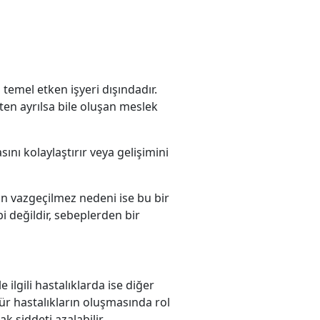
a temel etken işyeri dışındadır.
ten ayrılsa bile oluşan meslek
ını kolaylaştırır veya gelişimini
ın vazgeçilmez nedeni ise bu bir
bi değildir, sebeplerden bir
 ilgili hastalıklarda ise diğer
tür hastalıkların oluşmasında rol
ak şiddeti azalabilir.