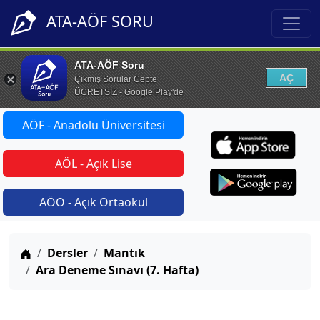
ATA-AÖF SORU
ATA-AÖF Soru
AÇ
Çıkmış Sorular Cepte
ÜCRETSİZ - Google Play'de
AÖF - Anadolu Üniversitesi
AÖL - Açık Lise
AÖO - Açık Ortaokul
Anasayfa
Dersler
Mantık
Ara Deneme Sınavı (7. Hafta)