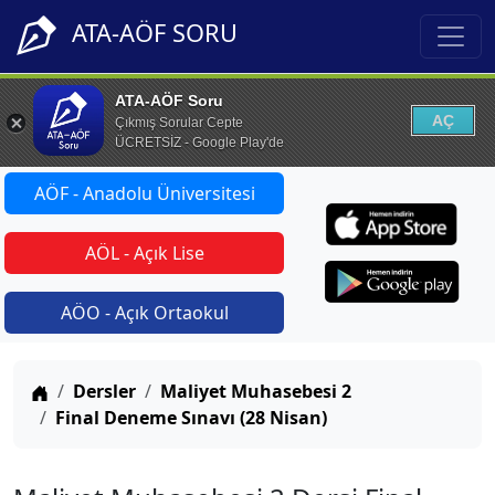
ATA-AÖF SORU
ATA-AÖF Soru
AÇ
Çıkmış Sorular Cepte
ÜCRETSİZ - Google Play'de
AÖF - Anadolu Üniversitesi
AÖL - Açık Lise
AÖO - Açık Ortaokul
Anasayfa
Dersler
Maliyet Muhasebesi 2
Final Deneme Sınavı (28 Nisan)