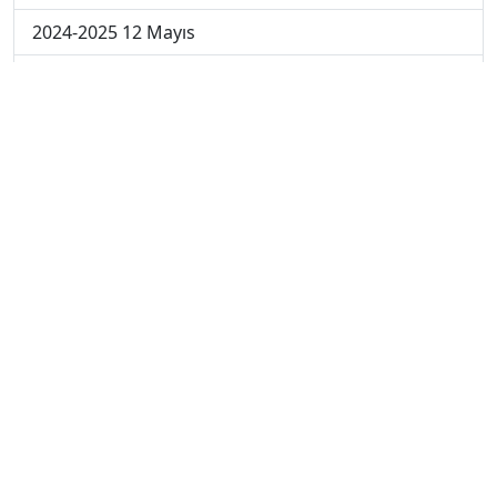
2024-2025 12 Mayıs
2024-2025 5 Mayıs
2024-2025 28 Nisan
2024-2025 21 Nisan
2024-2025 14 Nisan
2023-2024 Cuma
2023-2024 Perşembe
2023-2024 Çarşamba
2023-2024 Salı
2023-2024 Pazartesi
2023-2024 5. Hafta