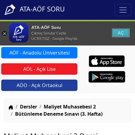
ATA-AÖF SORU
ATA-AÖF Soru
AÇ
Çıkmış Sorular Cepte
ÜCRETSİZ - Google Play'de
AÖF - Anadolu Üniversitesi
AÖL - Açık Lise
AÖO - Açık Ortaokul
Anasayfa
Dersler
Maliyet Muhasebesi 2
Bütünleme Deneme Sınavı (3. Hafta)