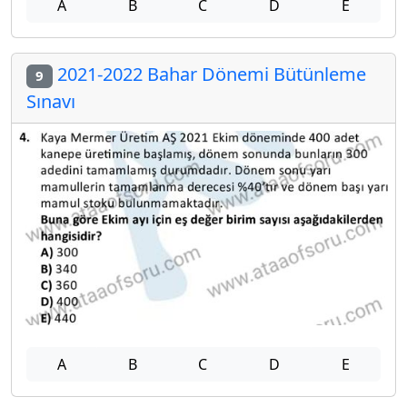
A
B
C
D
E
2021-2022 Bahar Dönemi Bütünleme
9
Sınavı
A
B
C
D
E