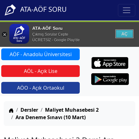
ATA-AÖF SORU
ATA-AÖF Soru
AÇ
Çıkmış Sorular Cepte
ÜCRETSİZ - Google Play'de
AÖF - Anadolu Üniversitesi
AÖL - Açık Lise
AÖO - Açık Ortaokul
Anasayfa
Dersler
Maliyet Muhasebesi 2
Ara Deneme Sınavı (10 Mart)