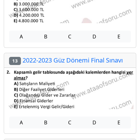
A
B
C
D
E
2022-2023 Güz Dönemi Final Sınavı
13
A
B
C
D
E