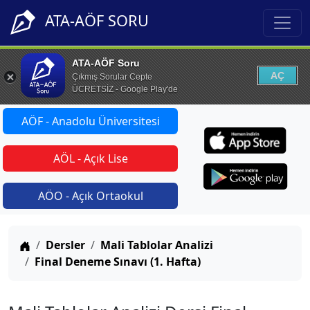
ATA-AÖF SORU
ATA-AÖF Soru
AÇ
Çıkmış Sorular Cepte
ÜCRETSİZ - Google Play'de
AÖF - Anadolu Üniversitesi
AÖL - Açık Lise
AÖO - Açık Ortaokul
Anasayfa
Dersler
Mali Tablolar Analizi
Final Deneme Sınavı (1. Hafta)