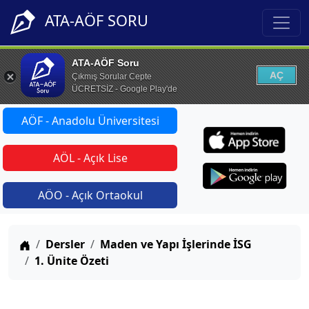
ATA-AÖF SORU
ATA-AÖF Soru
AÇ
Çıkmış Sorular Cepte
ÜCRETSİZ - Google Play'de
AÖF - Anadolu Üniversitesi
AÖL - Açık Lise
AÖO - Açık Ortaokul
Anasayfa
Dersler
Maden ve Yapı İşlerinde İSG
1. Ünite Özeti