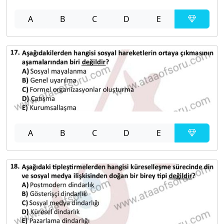
A
B
C
D
E
A
B
C
D
E