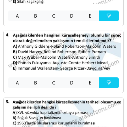
A
B
C
D
E
A
B
C
D
E