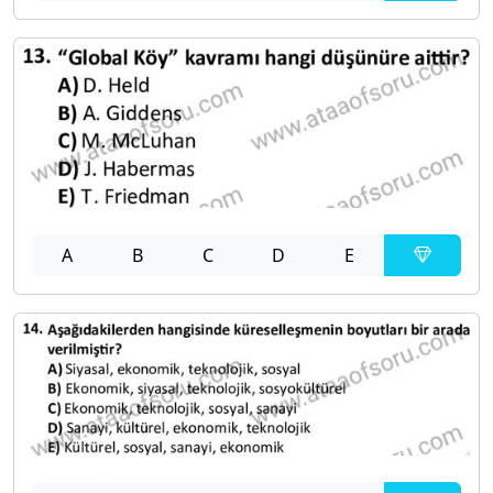
A
B
C
D
E