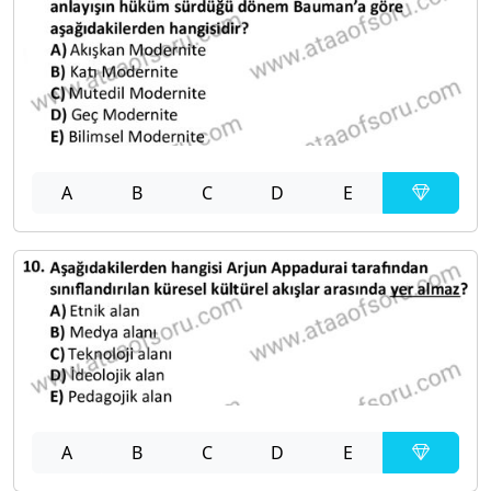
A
B
C
D
E
A
B
C
D
E