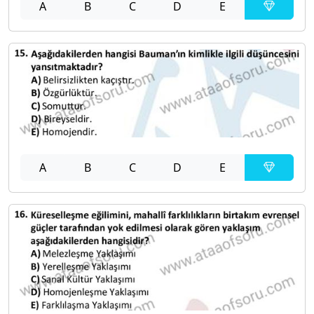
A
B
C
D
E
A
B
C
D
E