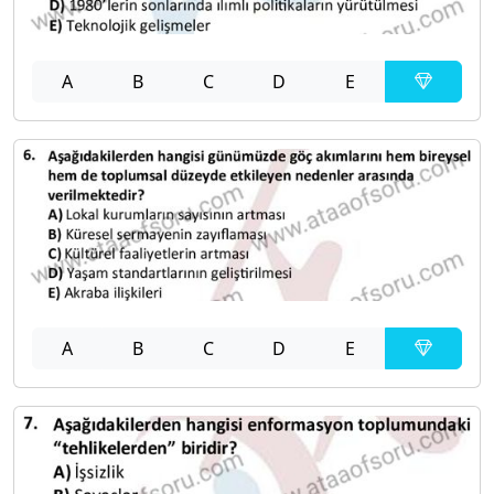
A
B
C
D
E
A
B
C
D
E