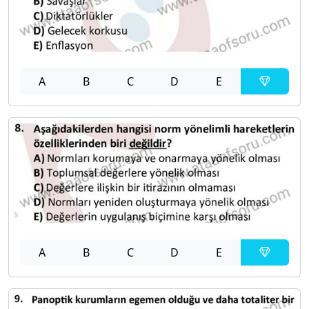
A
B
C
D
E
A
B
C
D
E