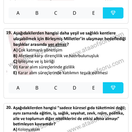
A
B
C
D
E
A
B
C
D
E