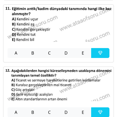
A
B
C
D
E
A
B
C
D
E