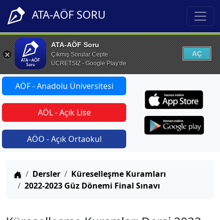
ATA-AÖF SORU
ATA-AÖF Soru
AÇ
Çıkmış Sorular Cepte
ÜCRETSİZ - Google Play'de
AÖF - Anadolu Üniversitesi
AÖL - Açık Lise
AÖO - Açık Ortaokul
Anasayfa
Dersler
Küreselleşme Kuramları
2022-2023 Güz Dönemi Final Sınavı