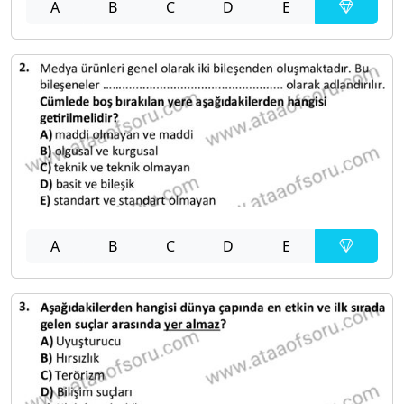
A
B
C
D
E
A
B
C
D
E