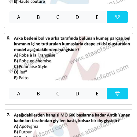
A
B
C
D
E
A
B
C
D
E