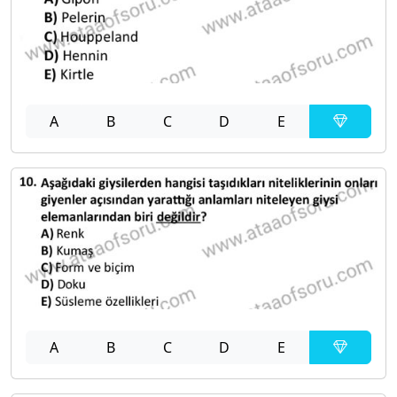
A
B
C
D
E
A
B
C
D
E