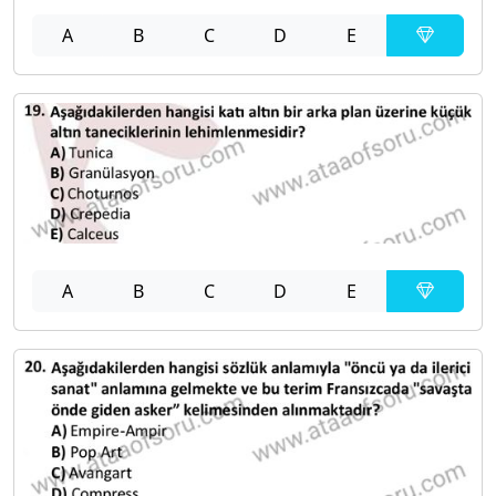
A
B
C
D
E
A
B
C
D
E