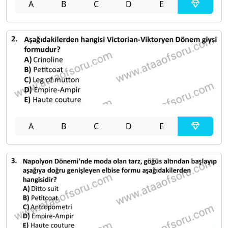
A
B
C
D
E
A
B
C
D
E