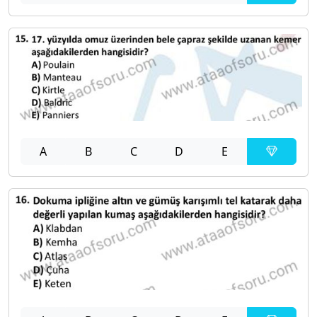
A
B
C
D
E