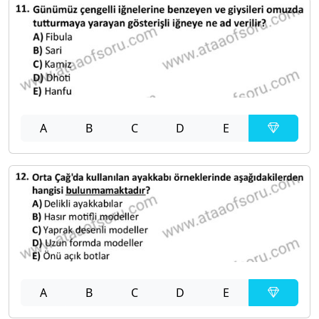
A
B
C
D
E
A
B
C
D
E