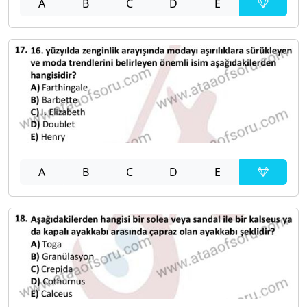
A
B
C
D
E
A
B
C
D
E