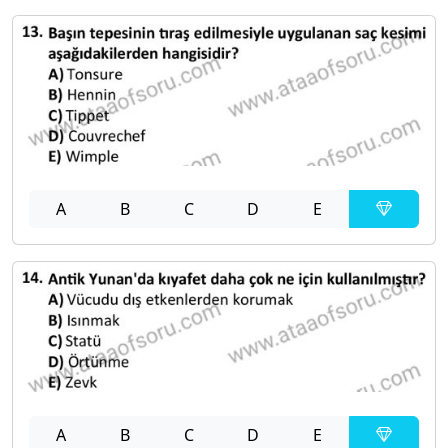
A
B
C
D
E
A
B
C
D
E