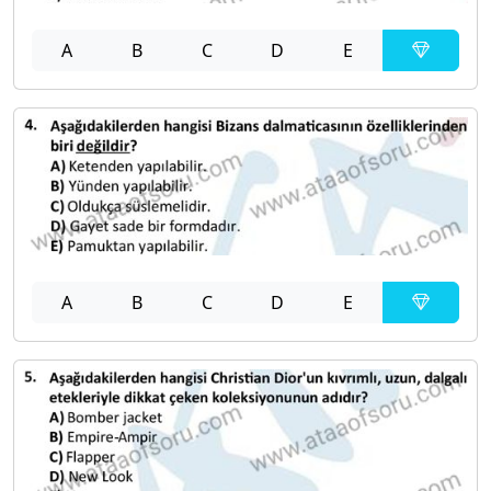
A
B
C
D
E
A
B
C
D
E