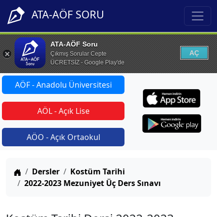
ATA-AÖF SORU
ATA-AÖF Soru
AÇ
Çıkmış Sorular Cepte
ÜCRETSİZ - Google Play'de
AÖF - Anadolu Üniversitesi
AÖL - Açık Lise
AÖO - Açık Ortaokul
Anasayfa
Dersler
Kostüm Tarihi
2022-2023 Mezuniyet Üç Ders Sınavı