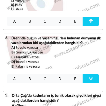
A
B
C
D
E
A
B
C
D
E