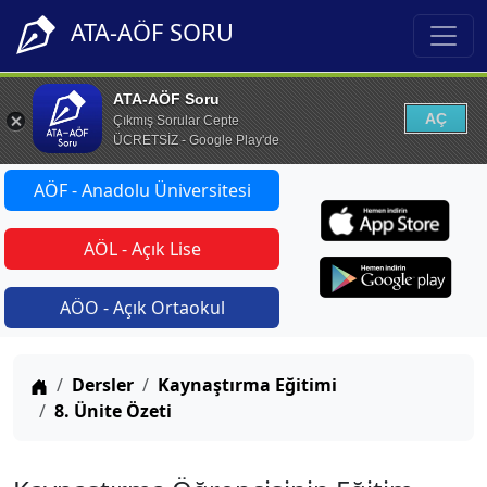
ATA-AÖF SORU
ATA-AÖF Soru
AÇ
Çıkmış Sorular Cepte
ÜCRETSİZ - Google Play'de
AÖF - Anadolu Üniversitesi
AÖL - Açık Lise
AÖO - Açık Ortaokul
Anasayfa
Dersler
Kaynaştırma Eğitimi
8. Ünite Özeti