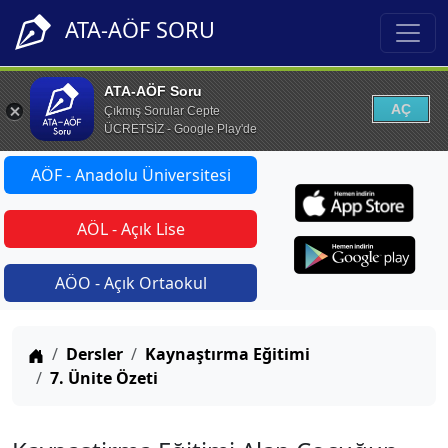
ATA-AÖF SORU
ATA-AÖF Soru
AÇ
Çıkmış Sorular Cepte
ÜCRETSİZ - Google Play'de
AÖF - Anadolu Üniversitesi
AÖL - Açık Lise
AÖO - Açık Ortaokul
Anasayfa
Dersler
Kaynaştırma Eğitimi
7. Ünite Özeti