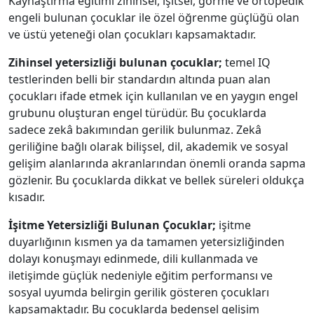
Kaynaştırma eğitimi zihinsel, işitsel, görme ve ortopedik
engeli bulunan çocuklar ile özel öğrenme güçlüğü olan
ve üstü yeteneği olan çocukları kapsamaktadır.
Zihinsel yetersizliği bulunan çocuklar;
temel IQ
testlerinden belli bir standardın altında puan alan
çocukları ifade etmek için kullanılan ve en yaygın engel
grubunu oluşturan engel türüdür. Bu çocuklarda
sadece zekâ bakımından gerilik bulunmaz. Zekâ
geriliğine bağlı olarak bilişsel, dil, akademik ve sosyal
gelişim alanlarında akranlarından önemli oranda sapma
gözlenir. Bu çocuklarda dikkat ve bellek süreleri oldukça
kısadır.
İşitme Yetersizliği Bulunan Çocuklar;
işitme
duyarlığının kısmen ya da tamamen yetersizliğinden
dolayı konuşmayı edinmede, dili kullanmada ve
iletişimde güçlük nedeniyle eğitim performansı ve
sosyal uyumda belirgin gerilik gösteren çocukları
kapsamaktadır. Bu çocuklarda bedensel gelişim