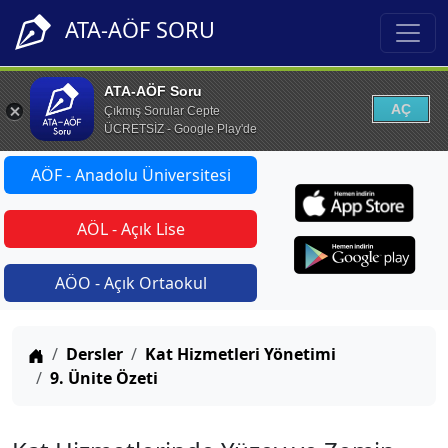
ATA-AÖF SORU
ATA-AÖF Soru
AÇ
Çıkmış Sorular Cepte
ÜCRETSİZ - Google Play'de
AÖF - Anadolu Üniversitesi
AÖL - Açık Lise
AÖO - Açık Ortaokul
Anasayfa
Dersler
Kat Hizmetleri Yönetimi
9. Ünite Özeti