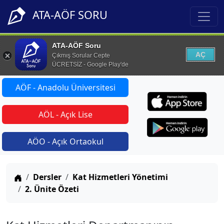
ATA-AÖF SORU
ATA-AÖF Soru
AÇ
Çıkmış Sorular Cepte
ÜCRETSİZ - Google Play'de
AÖF - Anadolu Üniversitesi
AÖL - Açık Lise
AÖO - Açık Ortaokul
Anasayfa
Dersler
Kat Hizmetleri Yönetimi
2. Ünite Özeti