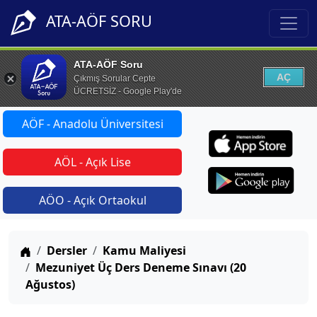
ATA-AÖF SORU
ATA-AÖF Soru
AÇ
Çıkmış Sorular Cepte
ÜCRETSİZ - Google Play'de
AÖF - Anadolu Üniversitesi
AÖL - Açık Lise
AÖO - Açık Ortaokul
Anasayfa
Dersler
Kamu Maliyesi
Mezuniyet Üç Ders Deneme Sınavı (20
Ağustos)