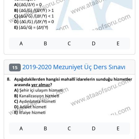
A
B
C
D
E
2019-2020 Mezuniyet Üç Ders Sınavı
15
A
B
C
D
E