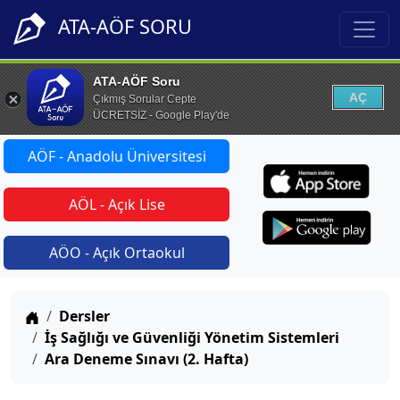
ATA-AÖF SORU
ATA-AÖF Soru
AÇ
Çıkmış Sorular Cepte
ÜCRETSİZ - Google Play'de
AÖF - Anadolu Üniversitesi
AÖL - Açık Lise
AÖO - Açık Ortaokul
Anasayfa
Dersler
İş Sağlığı ve Güvenliği Yönetim Sistemleri
Ara Deneme Sınavı (2. Hafta)