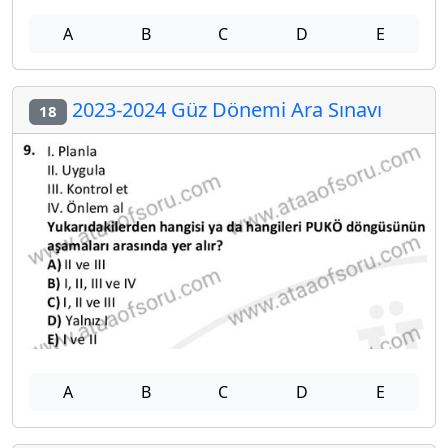
A
B
C
D
E
2023-2024 Güz Dönemi Ara Sınavı
18
A
B
C
D
E