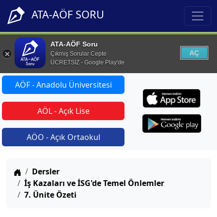
ATA-AÖF SORU
ATA-AÖF Soru
AÇ
Çıkmış Sorular Cepte
ÜCRETSİZ - Google Play'de
AÖF - Anadolu Üniversitesi
AÖL - Açık Lise
AÖO - Açık Ortaokul
Anasayfa
Dersler
İş Kazaları ve İSG'de Temel Önlemler
7. Ünite Özeti