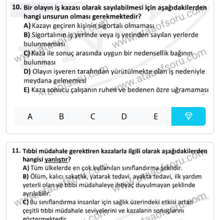
A
B
C
D
E