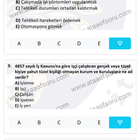
A
B
C
D
E
A
B
C
D
E