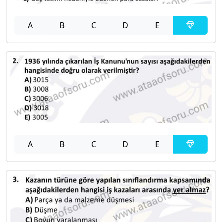
A
B
C
D
E
A
B
C
D
E