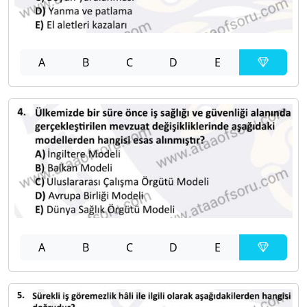
A
B
C
D
E
A
B
C
D
E