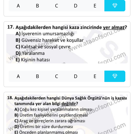
A
B
C
D
E
A
B
C
D
E