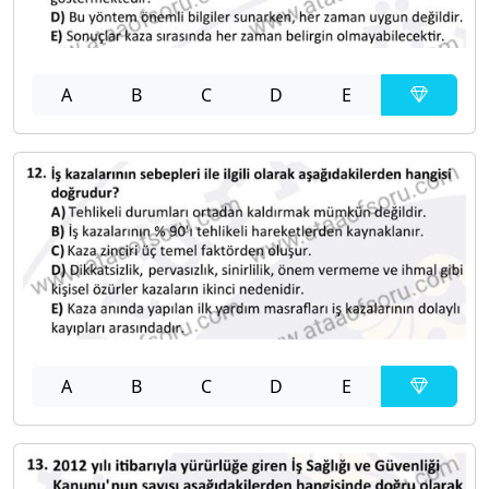
A
B
C
D
E
A
B
C
D
E