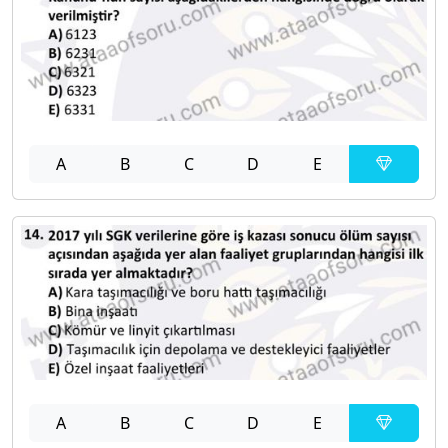
A
B
C
D
E
A
B
C
D
E