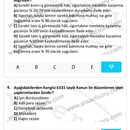
A
B
C
D
E