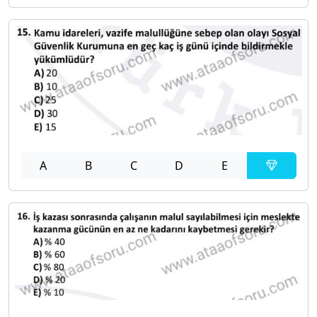
A
B
C
D
E