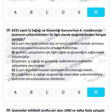
A
B
C
D
E
A
B
C
D
E