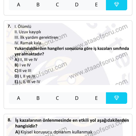
A
B
C
D
E
A
B
C
D
E