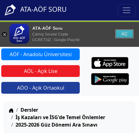
ATA-AÖF SORU
ATA-AÖF Soru
AÇ
Çıkmış Sorular Cepte
ÜCRETSİZ - Google Play'de
AÖF - Anadolu Üniversitesi
AÖL - Açık Lise
AÖO - Açık Ortaokul
Anasayfa
Dersler
İş Kazaları ve İSG'de Temel Önlemler
2025-2026 Güz Dönemi Ara Sınavı