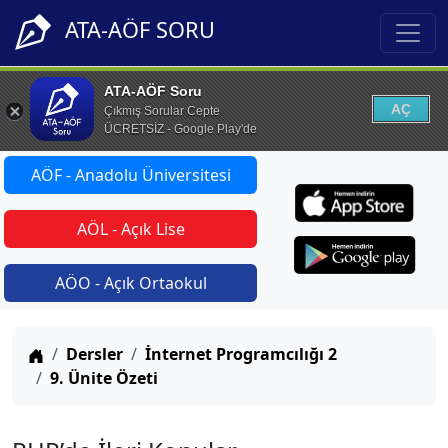
ATA-AÖF SORU
ATA-AÖF Soru
AÇ
Çıkmış Sorular Cepte
ÜCRETSİZ - Google Play'de
AÖF - Anadolu Üniversitesi
AÖL - Açık Lise
AÖO - Açık Ortaokul
Anasayfa
Dersler
İnternet Programcılığı 2
9. Ünite Özeti