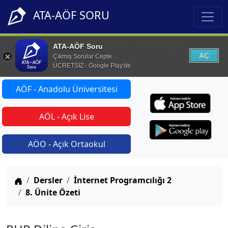
ATA-AÖF SORU
ATA-AÖF Soru
AÇ
Çıkmış Sorular Cepte
ÜCRETSİZ - Google Play'de
AÖF - Anadolu Üniversitesi
AÖL - Açık Lise
AÖO - Açık Ortaokul
Anasayfa
Dersler
İnternet Programcılığı 2
8. Ünite Özeti