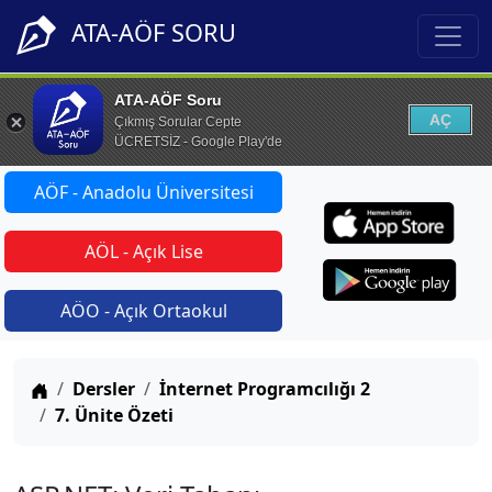
ATA-AÖF SORU
ATA-AÖF Soru
AÇ
Çıkmış Sorular Cepte
ÜCRETSİZ - Google Play'de
AÖF - Anadolu Üniversitesi
AÖL - Açık Lise
AÖO - Açık Ortaokul
Anasayfa
Dersler
İnternet Programcılığı 2
7. Ünite Özeti