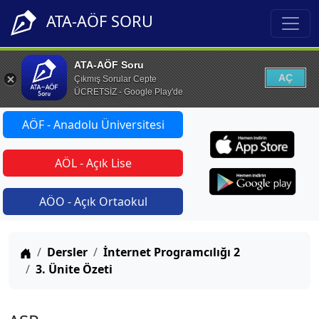
ATA-AÖF SORU
ATA-AÖF Soru
AÇ
Çıkmış Sorular Cepte
ÜCRETSİZ - Google Play'de
AÖF - Anadolu Üniversitesi
AÖL - Açık Lise
AÖO - Açık Ortaokul
Anasayfa
Dersler
İnternet Programcılığı 2
3. Ünite Özeti