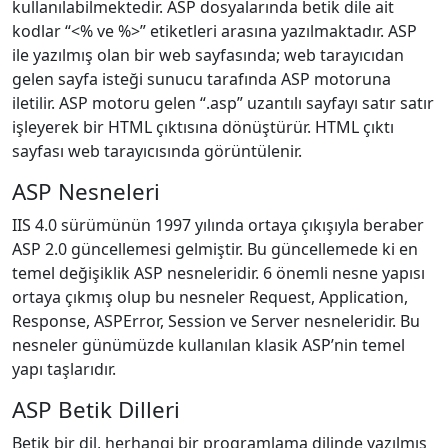
kullanılabilmektedir. ASP dosyalarında betik dile ait
kodlar “<% ve %>” etiketleri arasına yazılmaktadır. ASP
ile yazılmış olan bir web sayfasında; web tarayıcıdan
gelen sayfa isteği sunucu tarafında ASP motoruna
iletilir. ASP motoru gelen “.asp” uzantılı sayfayı satır satır
işleyerek bir HTML çıktısına dönüştürür. HTML çıktı
sayfası web tarayıcısında görüntülenir.
ASP Nesneleri
IIS 4.0 sürümünün 1997 yılında ortaya çıkışıyla beraber
ASP 2.0 güncellemesi gelmiştir. Bu güncellemede ki en
temel değişiklik ASP nesneleridir. 6 önemli nesne yapısı
ortaya çıkmış olup bu nesneler Request, Application,
Response, ASPError, Session ve Server nesneleridir. Bu
nesneler günümüzde kullanılan klasik ASP’nin temel
yapı taşlarıdır.
ASP Betik Dilleri
Betik bir dil, herhangi bir programlama dilinde yazılmış