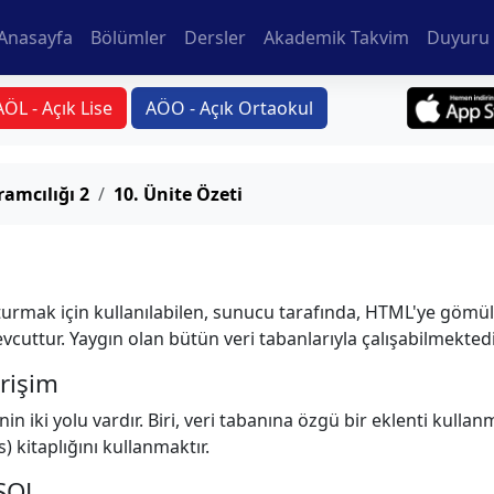
Anasayfa
Bölümler
Dersler
Akademik Takvim
Duyuru 
AÖL - Açık Lise
AÖO - Açık Ortaokul
ramcılığı 2
10. Ünite Özeti
urmak için kullanılabilen, sunucu tarafında, HTML'ye gömülü b
cuttur. Yaygın olan bütün veri tabanlarıyla çalışabilmektedi
rişim
n iki yolu vardır. Biri, veri tabanına özgü bir eklenti kullan
kitaplığını kullanmaktır.
 SQL