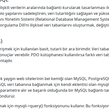
le ilişkili verilerin aralarında bağlantı kurularak tasarlanması 
ablo yapılarını sadeleştiren, veri tutarlılığını sağlayan ve yü
abanı Yönetim Sistemi (Relational Database Management System
orgulama Dili’ni ilişkisel veri tabanlarını oluşturmak, değiş
)
şmek için kullanılan basit, tutarlı bir ara birimdir. Veri taba
çlar verebilir. PDO kütüphanesi kullanılırsa farklı veri tab
ntajdır.
yaygın web sitelerinin bel kemiği olan MySQL, PostgreSQL ve
SQL veri tabanına bağlanmak için kendi eklentisi olan mysql
 parametre alır ve başarılı olduğunda bir MySQL bağlantı tanı
öndürür.
ak için mysqli->query() fonksiyonunu kullanır. Bu fonksiyon 