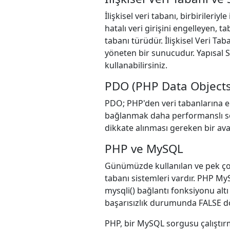
İlişkisel veri tabanı, birbirileriy
hatalı veri girişini engelleyen, t
tabanı türüdür. İlişkisel Veri T
yöneten bir sunucudur. Yapısal S
kullanabilirsiniz.
PDO (PHP Data Objects
PDO; PHP'den veri tabanlarına eri
bağlanmak daha performanslı sonu
dikkate alınması gereken bir ava
PHP ve MySQL
Günümüzde kullanılan ve pek çok 
tabanı sistemleri vardır. PHP My
mysqli() bağlantı fonksiyonu altı
başarısızlık durumunda FALSE d
PHP, bir MySQL sorgusu çalıştırm