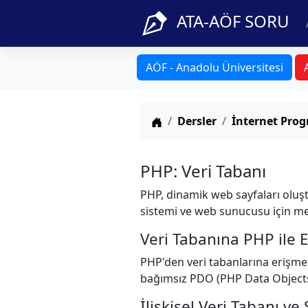
ATA-AÖF SORU
AÖF - Anadolu Üniversitesi
Anasayfa
Dersler
İnternet Prog
PHP: Veri Tabanı
PHP, dinamik web sayfaları oluşt
sistemi ve web sunucusu için mev
Veri Tabanına PHP ile E
PHP'den veri tabanlarına erişmeni
bağımsız PDO (PHP Data Objects) 
İlişkisel Veri Tabanı ve