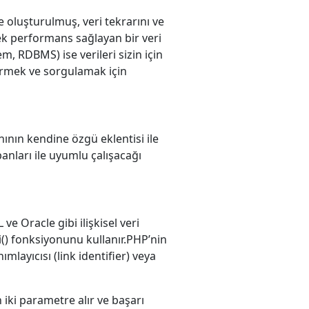
ile oluşturulmuş, veri tekrarını ve
ksek performans sağlayan bir veri
, RDBMS) ise verileri sizin için
tirmek ve sorgulamak için
nının kendine özgü eklentisi ile
anları ile uyumlu çalışacağı
 Oracle gibi ilişkisel veri
i() fonksiyonunu kullanır.PHP’nin
mlayıcısı (link identifier) veya
iki parametre alır ve başarı