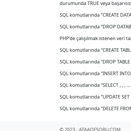
durumunda TRUE veya başarısız
SQL komutlarında “CREATE DATABAS
SQL komutlarında “DROP DATABASE 
PHP’de çalışılmak istenen veri ta
SQL komutlarında “CREATE TABLE ()
SQL komutlarında “DROP TABLE ” 
SQL komutlarında “INSERT INTO (, ,
SQL komutlarında “SELECT , , , … 
SQL komutlarında “UPDATE SET = ,
SQL komutlarında “DELETE FROM WH
© 2023 - ATAAOFSORU.COM.