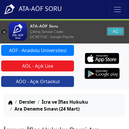
ATA-AÖF SORU
ATA-AÖF Soru
AÇ
Çıkmış Sorular Cepte
ÜCRETSİZ - Google Play'de
AÖF - Anadolu Üniversitesi
AÖL - Açık Lise
AÖO - Açık Ortaokul
Anasayfa
Dersler
İcra ve İflas Hukuku
Ara Deneme Sınavı (24 Mart)