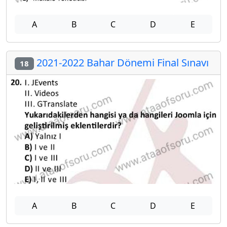
A
B
C
D
E
2021-2022 Bahar Dönemi Final Sınavı
18
A
B
C
D
E