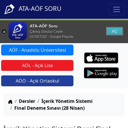
ATA-AÖF SORU
ATA-AÖF Soru
AÇ
Çıkmış Sorular Cepte
ÜCRETSİZ - Google Play'de
AÖF - Anadolu Üniversitesi
AÖL - Açık Lise
AÖO - Açık Ortaokul
Anasayfa
Dersler
İçerik Yönetim Sistemi
Final Deneme Sınavı (28 Nisan)