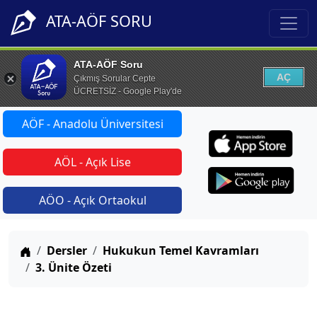
ATA-AÖF SORU
ATA-AÖF Soru
AÇ
Çıkmış Sorular Cepte
ÜCRETSİZ - Google Play'de
AÖF - Anadolu Üniversitesi
AÖL - Açık Lise
AÖO - Açık Ortaokul
Anasayfa
Dersler
Hukukun Temel Kavramları
3. Ünite Özeti