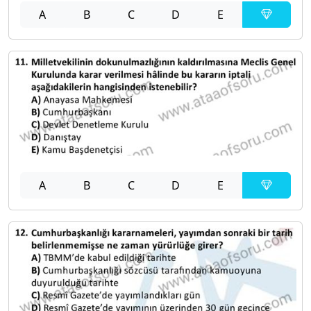
A
B
C
D
E
A
B
C
D
E