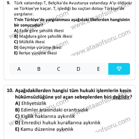
A
B
C
D
E