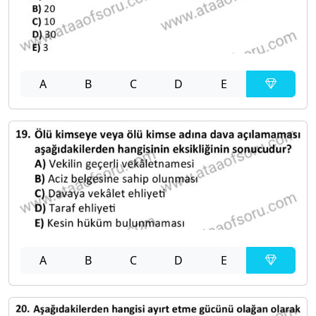
A
B
C
D
E
A
B
C
D
E