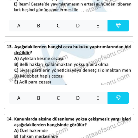
A
B
C
D
E
A
B
C
D
E