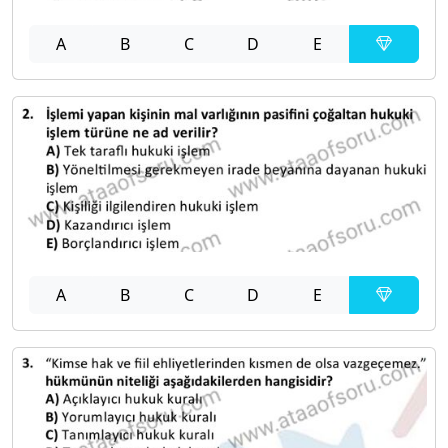
A
B
C
D
E
A
B
C
D
E