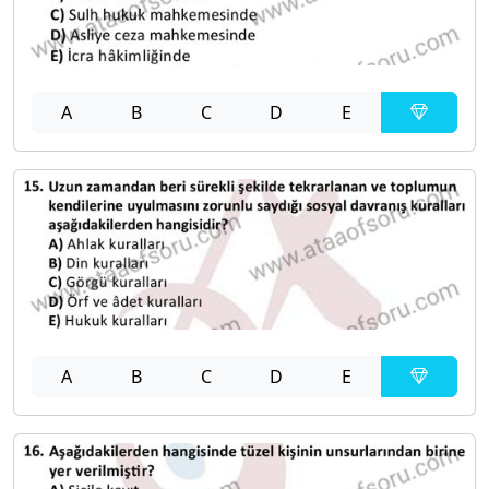
A
B
C
D
E
A
B
C
D
E