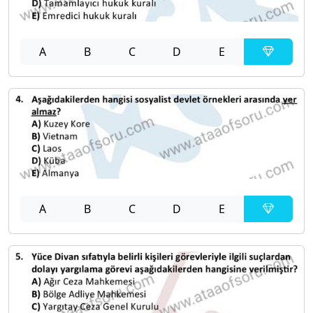
A
B
C
D
E
A
B
C
D
E