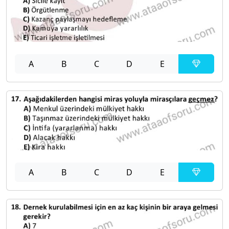
A
B
C
D
E
A
B
C
D
E