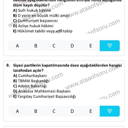
A
B
C
D
E
A
B
C
D
E