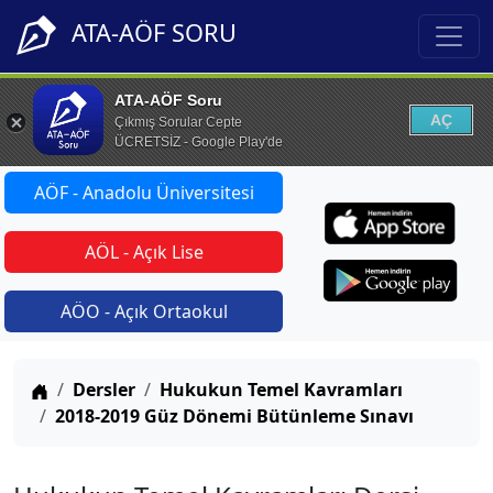
ATA-AÖF SORU
ATA-AÖF Soru
AÇ
Çıkmış Sorular Cepte
ÜCRETSİZ - Google Play'de
AÖF - Anadolu Üniversitesi
AÖL - Açık Lise
AÖO - Açık Ortaokul
Anasayfa
Dersler
Hukukun Temel Kavramları
2018-2019 Güz Dönemi Bütünleme Sınavı