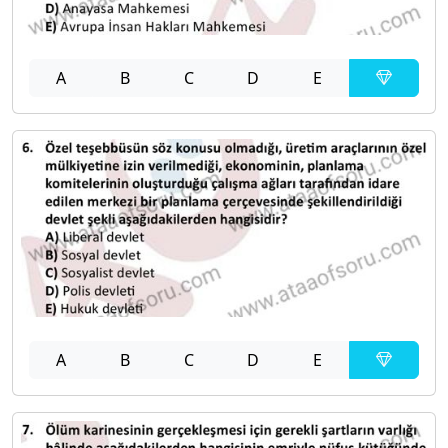
A
B
C
D
E
A
B
C
D
E