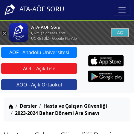
ATA-AÖF SORU
ATA-AÖF Soru
AÇ
Çıkmış Sorular Cepte
ÜCRETSİZ - Google Play'de
AÖF - Anadolu Üniversitesi
AÖL - Açık Lise
AÖO - Açık Ortaokul
Anasayfa
Dersler
Hasta ve Çalışan Güvenliği
2023-2024 Bahar Dönemi Ara Sınavı