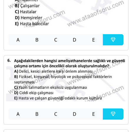
A
B
C
D
E
A
B
C
D
E