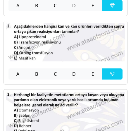
A
B
C
D
E
A
B
C
D
E