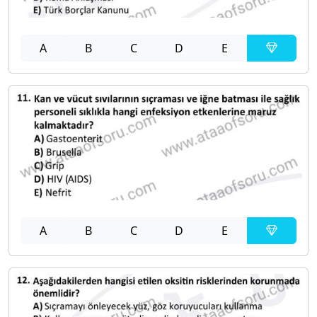
A
B
C
D
E
A
B
C
D
E