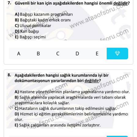
A
B
C
D
E