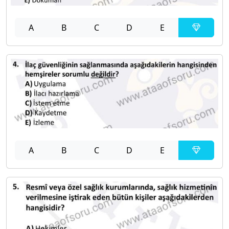
A
B
C
D
E
A
B
C
D
E