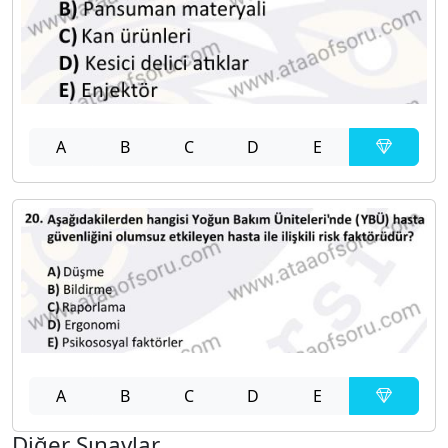
A
B
C
D
E
A
B
C
D
E
Diğer Sınavlar