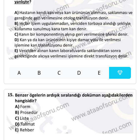
A
B
C
D
E