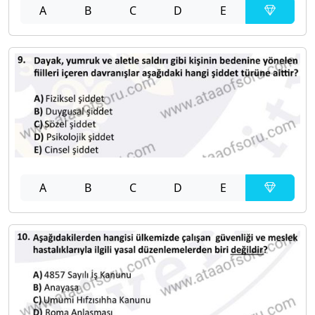
A
B
C
D
E
A
B
C
D
E