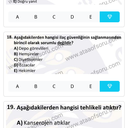
A
B
C
D
E
A
B
C
D
E