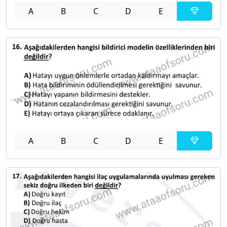
A
B
C
D
E
A
B
C
D
E