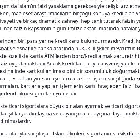
laşım da İslam’ın faizi yasaklama gerekçesiyle çelişki arz et
en, maalesef araştırmacıların birçoğu konuya kredi alan v
ç rivayeti ve birkaç dramatik sahneyi hep canlı tutarak faiz
ılınan faizin kapsamının günümüze aktarılmasında hatalar y
inden biri para yerine kredi kartı bulundurmasıdır. Kredi ka
esnaf ve esnaf ile banka arasında hukuki ilişkiler mevcuttur.
e, özellikle kartla ATM’lerden borç/kredi almak zaruret/ihti
aiz uygulamaktadır.Ancak kredi kartlarıyla alışveriş yapılma
halinde kart kullanılması dini bir sorumluluk doğurmakta
ları; esnaftan yine anlaşmalı olarak her işlem karşılığında k
turmaları, kartlarla yapılan işlemlerin kartı ihraç eden faizl
ğerlendirilmesi gereken yönlerdir.
e ticari sigortalara büyük bir alan ayırmak ve ticari sigorta
i karşılıklı yardımlaşma ve dayanışma anlayışına dayanmakta
dırılmışlardır.
urumlarıyla karşılaşan İslam âlimleri, sigortanın klasik dö