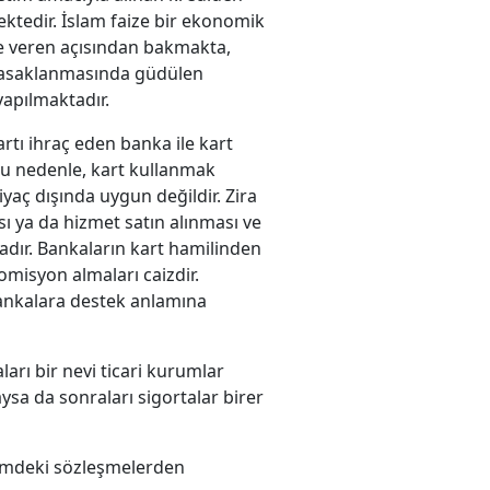
mektedir. İslam faize bir ekonomik
e veren açısından bakmakta,
in yasaklanmasında güdülen
apılmaktadır.
rtı ihraç eden banka ile kart
 Bu nedenle, kart kullanmak
yaç dışında uygun değildir. Zira
sı ya da hizmet satın alınması ve
dır. Bankaların kart hamilinden
omisyon almaları caizdir.
i bankalara destek anlamına
ları bir nevi ticari kurumlar
ysa da sonraları sigortalar birer
nemdeki sözleşmelerden