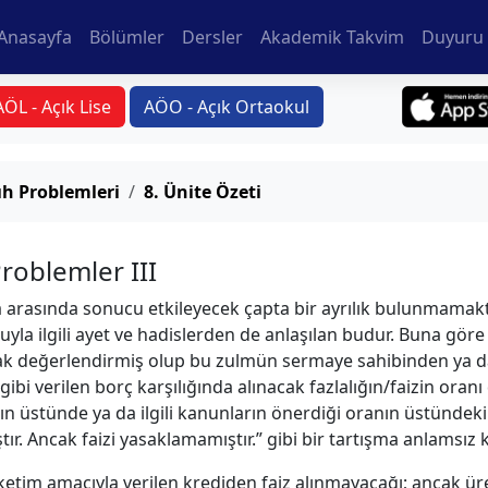
Anasayfa
Bölümler
Dersler
Akademik Takvim
Duyuru 
AÖL - Açık Lise
AÖO - Açık Ortaokul
h Problemleri
8. Ünite Özeti
 Problemler III
ba arasında sonucu etkileyecek çapta bir ayrılık bulunmamakt
nuyla ilgili ayet ve hadislerden de anlaşılan budur. Buna gö
larak değerlendirmiş olup bu zulmün sermaye sahibinden ya 
bi verilen borç karşılığında alınacak fazlalığın/faizin oranı
ın üstünde ya da ilgili kanunların önerdiği oranın üstündeki f
ştır. Ancak faizi yasaklamamıştır.” gibi bir tartışma anlamsız 
tim amacıyla verilen krediden faiz alınmayacağı; ancak ür