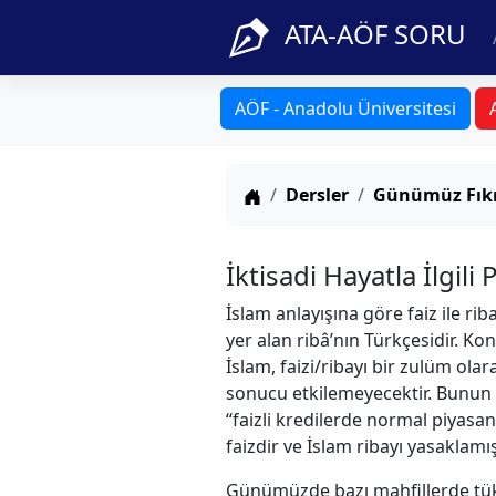
ATA-AÖF SORU
AÖF - Anadolu Üniversitesi
Anasayfa
Dersler
Günümüz Fıkı
İktisadi Hayatla İlgili
İslam anlayışına göre faiz ile ri
yer alan ribâ’nın Türkçesidir. Ko
İslam, faizi/ribayı bir zulüm o
sonucu etkilemeyecektir. Bunun gi
“faizli kredilerde normal piyasan
faizdir ve İslam ribayı yasaklamı
Günümüzde bazı mahfillerde tüke