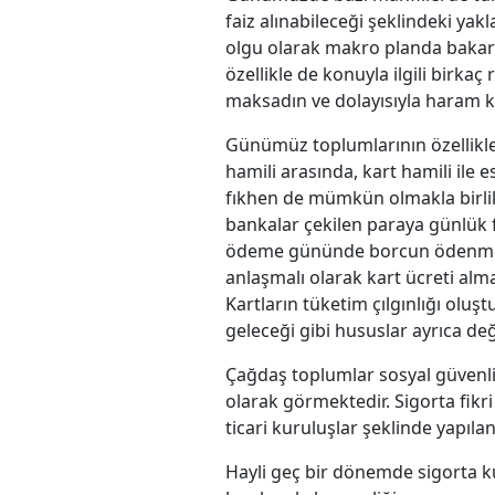
faiz alınabileceği şeklindeki yak
olgu olarak makro planda bakark
özellikle de konuyla ilgili birka
maksadın ve dolayısıyla haram k
Günümüz toplumlarının özellikler
hamili arasında, kart hamili ile 
fıkhen de mümkün olmakla birlikt
bankalar çekilen paraya günlük f
ödeme gününde borcun ödenmesi 
anlaşmalı olarak kart ücreti alma
Kartların tüketim çılgınlığı oluş
geleceği gibi hususlar ayrıca de
Çağdaş toplumlar sosyal güvenlikt
olarak görmektedir. Sigorta fikr
ticari kuruluşlar şeklinde yapılan
Hayli geç bir dönemde sigorta k