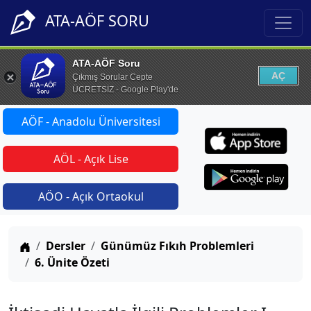
ATA-AÖF SORU
ATA-AÖF Soru
AÇ
Çıkmış Sorular Cepte
ÜCRETSİZ - Google Play'de
AÖF - Anadolu Üniversitesi
AÖL - Açık Lise
AÖO - Açık Ortaokul
Anasayfa
Dersler
Günümüz Fıkıh Problemleri
6. Ünite Özeti