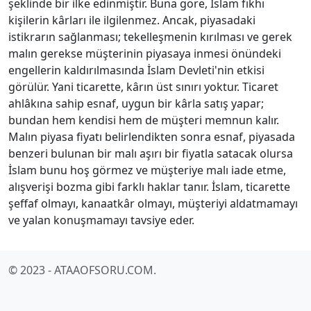
şeklinde bir ilke edinmiştir. Buna göre, İslam fıkhı
kişilerin kârları ile ilgilenmez. Ancak, piyasadaki
istikrarın sağlanması; tekelleşmenin kırılması ve gerek
malın gerekse müşterinin piyasaya inmesi önündeki
engellerin kaldırılmasında İslam Devleti'nin etkisi
görülür. Yani ticarette, kârın üst sınırı yoktur. Ticaret
ahlâkına sahip esnaf, uygun bir kârla satış yapar;
bundan hem kendisi hem de müşteri memnun kalır.
Malın piyasa fiyatı belirlendikten sonra esnaf, piyasada
benzeri bulunan bir malı aşırı bir fiyatla satacak olursa
İslam bunu hoş görmez ve müşteriye malı iade etme,
alışverişi bozma gibi farklı haklar tanır. İslam, ticarette
şeffaf olmayı, kanaatkâr olmayı, müşteriyi aldatmamayı
ve yalan konuşmamayı tavsiye eder.
© 2023 - ATAAOFSORU.COM.