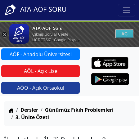
ATA-AÖF SORU
ATA-AÖF Soru
AÇ
Çıkmış Sorular Cepte
ÜCRETSİZ - Google Play'de
AÖF - Anadolu Üniversitesi
AÖL - Açık Lise
AÖO - Açık Ortaokul
Anasayfa
Dersler
Günümüz Fıkıh Problemleri
3. Ünite Özeti